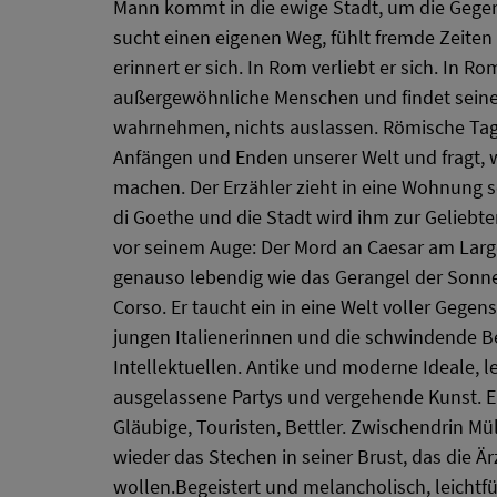
Mann kommt in die ewige Stadt, um die Gegen
sucht einen eigenen Weg, fühlt fremde Zeiten 
erinnert er sich. In Rom verliebt er sich. In Rom 
außergewöhnliche Menschen und findet seine
wahrnehmen, nichts auslassen. Römische Tage
Anfängen und Enden unserer Welt und fragt,
machen. Der Erzähler zieht in eine Wohnung 
di Goethe und die Stadt wird ihm zur Geliebte
vor seinem Auge: Der Mord an Caesar am Largo
genauso lebendig wie das Gerangel der Sonne
Corso. Er taucht ein in eine Welt voller Gegens
jungen Italienerinnen und die schwindende B
Intellektuellen. Antike und moderne Ideale, l
ausgelassene Partys und vergehende Kunst. E
Gläubige, Touristen, Bettler. Zwischendrin Mül
wieder das Stechen in seiner Brust, das die Ä
wollen.Begeistert und melancholisch, leichtfü