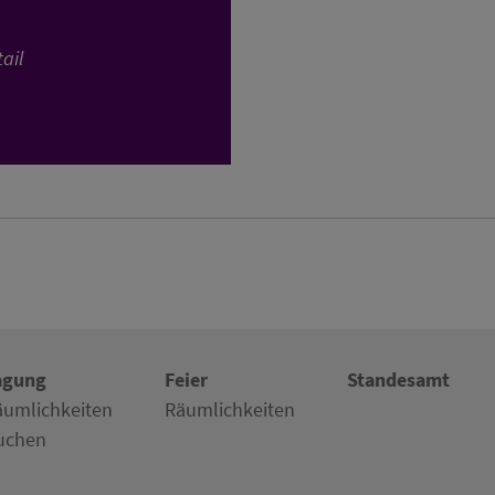
ail
agung
Feier
Standesamt
äumlichkeiten
Räumlichkeiten
uchen