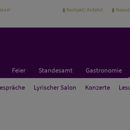
Kontakt/ Anfahrt
Newsl
IMAR“
Feier
Standesamt
Gastronomie
Gespräche
Lyrischer Salon
Konzerte
Les