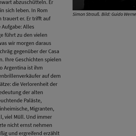
wart abzuschütteln. Er
in sich leben. In Rom
Simon Strauß. Bild: Guido Werne
trauert er. Er trifft auf
 Aufgabe: Alles
 führt zu den vielen
 was wir morgen daraus
schräg gegenüber der Casa
n. Ihre Geschichten spielen
 Argentina ist ihm
nbrillenverkäufer auf dem
ätze: die Verlorenheit der
edeutung der alten
euchtende Paläste,
inheimische, Migranten,
l, viel Müll. Und immer
rzte nicht ernst nehmen
ßig und ergreifend erzählt