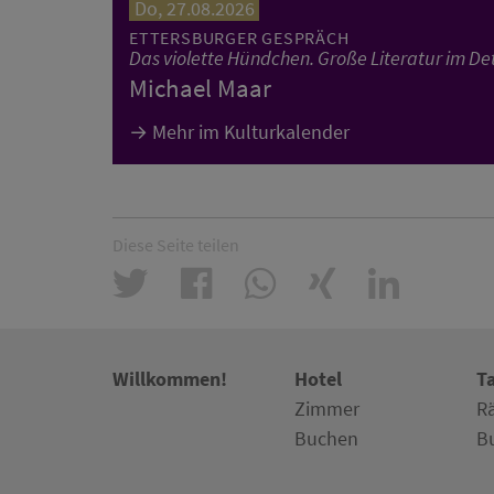
Do, 27.08.2026
ETTERSBURGER GESPRÄCH
Das violette Hündchen. Große Literatur im Det
Michael Maar
Mehr im Kulturkalender
Diese Seite teilen
Willkommen!
Hotel
T
Zimmer
R
Buchen
B