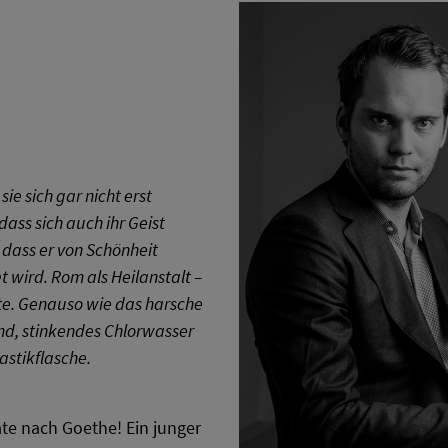
e sich gar nicht erst
ass sich auch ihr Geist
 dass er von Schönheit
t wird. Rom als Heilanstalt –
te. Genauso wie das harsche
d, stinkendes Chlorwasser
astikflasche.
e nach Goethe! Ein junger