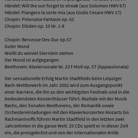
Händel: Will the sun forget to streak (aus Solomon HWV 67)
Händel: Piangero la sorte mia (aus Giulio Cesare HWV 17)
Chopin: Polonaise Fantasie op. 61
Chopin: Etüden op. 10 Nr. 1-8
Chopin: Berceuse Des-Dur op.57
Guter Mond
Weißt du wieviel Sternlein stehen
Der Mond ist aufgegangen
Beethoven: Klaviersonate Nr. 23 f-Moll op. 57 (Appassionata)
Der sensationelle Erfolg Martin Stadtfelds beim Leipziger
Bach-Wettbewerb im Jahr 2002 wird zum Ausgangspunkt
einer Karriere, die ihn zu den wichtigsten Festivals und in die
bedeutendsten Konzerthäuser führt. Rezitale mit der Musik
Bachs, den Sonaten Beethovens, der Romantik sowie
Orchestereinladungen mit den Klavierkonzerten Mozarts bis
Rachmaninoffs führen Martin Stadtfeld in den letzten zwei
Jahrzehnten in die ganze Welt. 25 CDs spielt er in dieser Zeit
ein, die preisgekrönt und von der internationalen Kritik