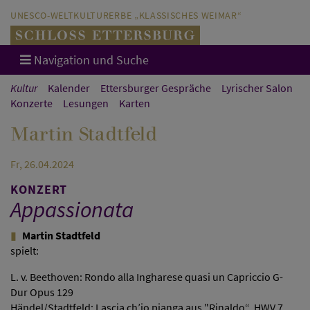
Direkt zum Hauptinhalt springen
Direkt zur Hauptnavigation springen
UNESCO-WELTKULTURERBE „KLASSISCHES WEIMAR“
Navigation und Suche
Kultur
Kalender
Ettersburger Gespräche
Lyrischer Salon
Konzerte
Lesungen
Karten
Martin Stadtfeld
Fr, 26.04.2024
KONZERT
Appassionata
Martin Stadtfeld
spielt:
L. v. Beethoven: Rondo alla Ingharese quasi un Capriccio G-
Dur Opus 129
Händel/Stadtfeld: Lascia ch’io pianga aus "Rinaldo“, HWV 7