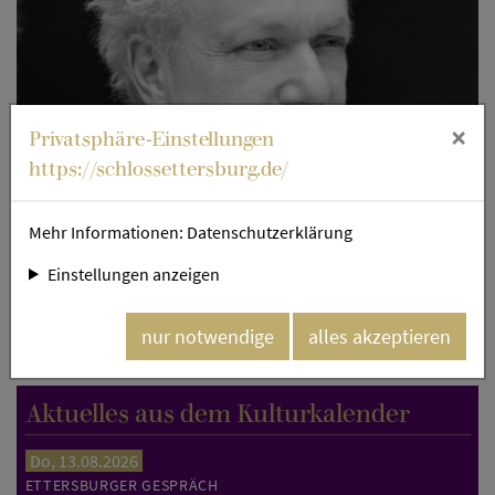
×
Privatsphäre-Einstellungen
https://schlossettersburg.de/
Mehr Informationen:
Datenschutzerklärung
Einstellungen anzeigen
nur notwendige
alles akzeptieren
Johannes Martin Kränzle. Bild: Monika Rittershaus.
Aktuelles aus dem Kulturkalender
Do, 13.08.2026
ETTERSBURGER GESPRÄCH