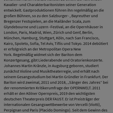
Kavalier- und Charakterbaritonisten seiner Generation
entwickelt. Gastproduktionen führen ihn regelmäßig an die
großen Bühnen, so zu den Salzburger- , Bayreuther und
Bregenzer Festspielen, an die Mailänder Scala, zum
Glyndebourne und Luzern -Festival, an die Opernhäuser in
London, Paris, Madrid, Wien, Zürich und Genf, Berlin,
München, Hamburg, Stuttgart, Köln, nach San Francisco,
Kairo, Spoleto, Sofia, Tel Aviv, Tiflis und Tokyo. 2014 debütiert
er erfolgreich an der Metropolitan Opera New
York. Regelmäßig widmet sich der Bariton dem
Konzertgesang, gibt Liederabende und Oratorienkonzerte.
Johannes Martin Kränzle, in Augsburg geboren, studiert
zunächst Violine und Musiktheaterregie, und erhält nach
seinem Gesangsstudium bei Martin Gründler in Frankfurt. Der
Bariton wird zweimal, 2011 und 2018, „Sänger des Jahres“ bei
der renommierten Kritikerumfrage der OPERNWELT. 2011
erhält er den Kölner Opernpreis, 2019 den wichtigsten
deutschen Theaterpreis DER FAUST. Er ist Preisträger der
internationalen Gesangswettbewerbe von Vercelli (Viotti),
Perpignan und Paris (Placido Domingo). Seit dem Gewinn des