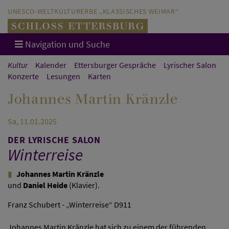
Direkt zum Hauptinhalt springen
Direkt zur Hauptnavigation springen
UNESCO-WELTKULTURERBE „KLASSISCHES WEIMAR“
Navigation und Suche
Kultur
Kalender
Ettersburger Gespräche
Lyrischer Salon
Konzerte
Lesungen
Karten
Johannes Martin Kränzle
Sa, 11.01.2025
DER LYRISCHE SALON
Winterreise
Johannes Martin Kränzle
und
Daniel Heide
(Klavier).
Franz Schubert - „Winterreise“ D911
Johannes Martin Kränzle hat sich zu einem der führenden