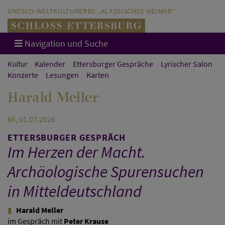
Direkt zum Hauptinhalt springen
Direkt zur Hauptnavigation springen
UNESCO-WELTKULTURERBE „KLASSISCHES WEIMAR“
Navigation und Suche
Kultur
Kalender
Ettersburger Gespräche
Lyrischer Salon
Konzerte
Lesungen
Karten
Harald Meller
Mi, 01.07.2026
ETTERSBURGER GESPRÄCH
Im Herzen der Macht.
Archäologische Spurensuchen
in Mitteldeutschland
Harald Meller
im Gespräch mit
Peter Krause