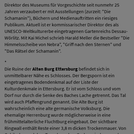
Direktor des Museums für Vorgeschichte seit nunmehr 25
Jahren verzaubert er mit Ausstellungen (zurzeit: "Die
Schamanin"), Büchern und Medienauftritten ein riesiges
Publikum. Aktuell ist er kommissarischer Direktor des als
UNESCO-Weltkulturerbe eingetragenen Gartenreichs Dessau-
Wörlitz. Mit Kai Michel schrieb Harald Meller die Bestseller "Die
Himmelsscheibe von Nebra", "Griff nach den Sternen" und
"Das Rätsel der Schamanin".
*
Die Ruine der
Alten Burg Ettersburg
befindet sich in
unmittelbarer Nähe es Schlosses. Der Bergsporn ist ein
eingetragenes Bodendenkmal auf der Liste der
Kulturdenkmale in Ettersburg. Er ist vom Schloss und vom
Dorf nur durch die Senke des Baches Lache getrennt. Das Tal
wird auch Pfaffengrund genannt. Die Alte Burg ist
wahrscheinlich eine alte germanische Volksburg. Die
ehemalige Herrenburg wurde möglicherweise in eine
frühmittelalterliche Fluchtburg eingebaut. Der sichtbare
Ringwall enthält Reste einer 3,8 m dicken Trockenmauer. Von