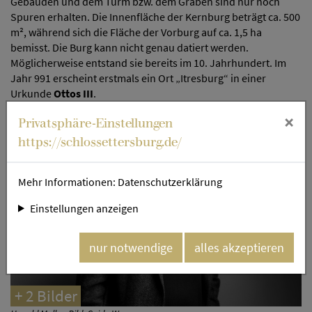
Gebäuden und dem Turm bzw. dem Graben sind nur noch
Spuren erhalten. Die Innenfläche der Kernburg beträgt ca. 500
m², während sich die Fläche der Vorburg auf ca. 1,5 ha
bemisst. Die Burg kann nicht genau datiert werden.
Möglicherweise entstand sie bereits im 10. Jahrhundert. Im
Jahr 991 erscheint erstmals ein Ort „Itresburg“ in einer
Urkunde
Ottos III
.
×
Privatsphäre-Einstellungen
https://schlossettersburg.de/
Mehr Informationen:
Datenschutzerklärung
Einstellungen anzeigen
nur notwendige
alles akzeptieren
+ 2 Bilder