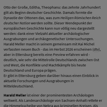
Otto der Große, Editha, Theophanu: das zehnte Jahrhundert
gilt als Beginn deutscher Geschichte. Damals formte die
Dynastie der Ottonen das, was zum
Heiligen Römischen Reich
deutscher Nation
werden sollte. Dieser Wendepunkt der
europäischen Geschichte kann nun völlig neu dargestellt
werden: dank einer Vielzahl aktueller archäologischer
Ausgrabungen und archäogenetischer Untersuchungen.
Harald Meller macht in seinem gemeinsam mit Kai Michel
verfassten neuen Buch - das im Herbst 2026 erscheinen (
dtv
),
aber in Ettersburg bereits eine
Preview
erfahren wird -
deutlich, wie sehr die Mittelrolle Deutschlands zwischen Ost
und West, die Konflikte und Machtkämpfe bis heute
Deutschland und Europa prägen.
Er gibt in Ettersburg geben darüber hinaus einen Einblick in
aktuelle Forschungen und Ausgrabungen in
Mitteldeutschland.
Harald Meller
ist einer der prominentesten Archäologen
weltweit. Als Landesarchäologe von Sachsen-Anhalt rettete er
die Himmelsscheibe von Nebra aus kriminellen Kreisen. Als