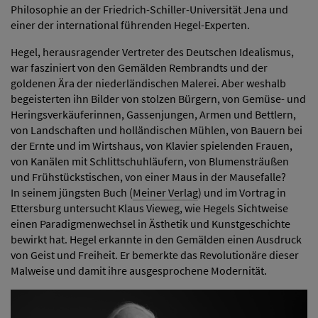
Philosophie an der Friedrich-Schiller-Universität Jena und
einer der international führenden Hegel-Experten.
Hegel, herausragender Vertreter des Deutschen Idealismus,
war fasziniert von den Gemälden Rembrandts und der
goldenen Ära der niederländischen Malerei. Aber weshalb
begeisterten ihn Bilder von stolzen Bürgern, von Gemüse- und
Heringsverkäuferinnen, Gassenjungen, Armen und Bettlern,
von Landschaften und holländischen Mühlen, von Bauern bei
der Ernte und im Wirtshaus, von Klavier spielenden Frauen,
von Kanälen mit Schlittschuhläufern, von Blumensträußen
und Frühstückstischen, von einer Maus in der Mausefalle?
In seinem jüngsten Buch (
Meiner Verlag
) und im Vortrag in
Ettersburg untersucht Klaus Vieweg, wie Hegels Sichtweise
einen Paradigmenwechsel in Ästhetik und Kunstgeschichte
bewirkt hat. Hegel erkannte in den Gemälden einen Ausdruck
von Geist und Freiheit. Er bemerkte das Revolutionäre dieser
Malweise und damit ihre ausgesprochene Modernität.