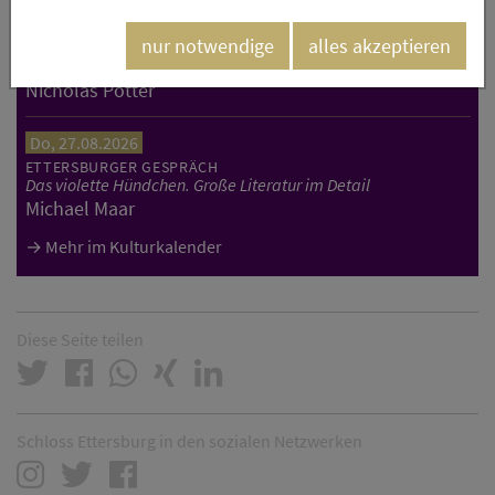
Do, 20.08.2026
nur notwendige
alles akzeptieren
ETTERSBURGER GESPRÄCH
Die neue autoritäre Linke
Nicholas Potter
Do, 27.08.2026
ETTERSBURGER GESPRÄCH
Das violette Hündchen. Große Literatur im Detail
Michael Maar
Mehr im Kulturkalender
Diese Seite teilen
Schloss Ettersburg in den sozialen Netzwerken