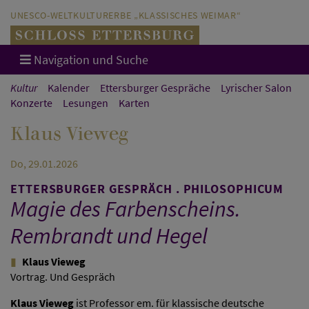
Direkt zum Hauptinhalt springen
Direkt zur Hauptnavigation springen
UNESCO-WELTKULTURERBE „KLASSISCHES WEIMAR“
Navigation und Suche
Kultur
Kalender
Ettersburger Gespräche
Lyrischer Salon
Konzerte
Lesungen
Karten
Klaus Vieweg
Do, 29.01.2026
ETTERSBURGER GESPRÄCH . PHILOSOPHICUM
Magie des Farbenscheins.
Rembrandt und Hegel
Klaus Vieweg
Vortrag. Und Gespräch
Klaus Vieweg
ist Professor em. für klassische deutsche