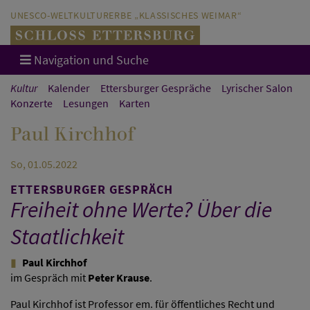
Direkt zum Hauptinhalt springen
Direkt zur Hauptnavigation springen
UNESCO-WELTKULTURERBE „KLASSISCHES WEIMAR“
Navigation und Suche
Kultur
Kalender
Ettersburger Gespräche
Lyrischer Salon
Konzerte
Lesungen
Karten
Paul Kirchhof
So, 01.05.2022
ETTERSBURGER GESPRÄCH
Freiheit ohne Werte? Über die
Staatlichkeit
Paul Kirchhof
im Gespräch mit
Peter Krause
.
Paul Kirchhof ist Professor em. für öffentliches Recht und