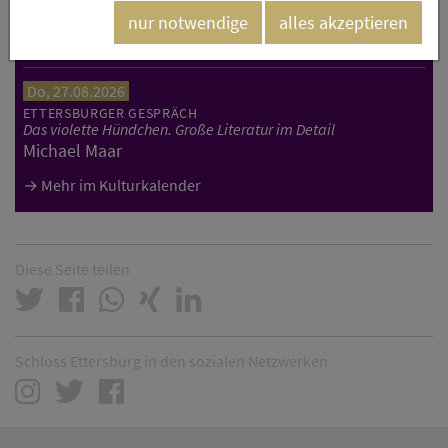
ETTERSBURGER GESPRÄCH
nur notwendige
alles akzeptieren
Die neue autoritäre Linke
Nicholas Potter
Do, 27.08.2026
ETTERSBURGER GESPRÄCH
Das violette Hündchen. Große Literatur im Detail
Michael Maar
Mehr im Kulturkalender
Diese Seite teilen
Schloss Ettersburg in den sozialen Netzwerken