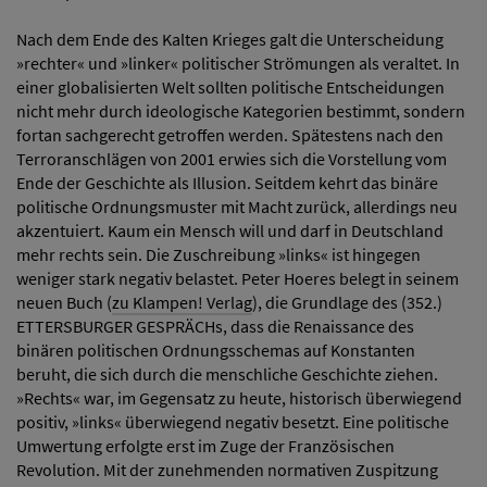
Nach dem Ende des Kalten Krieges galt die Unterscheidung
»rechter« und »linker« politischer Strömungen als veraltet. In
einer globalisierten Welt sollten politische Entscheidungen
nicht mehr durch ideologische Kategorien bestimmt, sondern
fortan sachgerecht getroffen werden. Spätestens nach den
Terroranschlägen von 2001 erwies sich die Vorstellung vom
Ende der Geschichte als Illusion. Seitdem kehrt das binäre
politische Ordnungsmuster mit Macht zurück, allerdings neu
akzentuiert. Kaum ein Mensch will und darf in Deutschland
mehr rechts sein. Die Zuschreibung »links« ist hingegen
weniger stark negativ belastet. Peter Hoeres belegt in seinem
neuen Buch (
zu Klampen! Verlag
), die Grundlage des (352.)
ETTERSBURGER GESPRÄCHs, dass die Renaissance des
binären politischen Ordnungsschemas auf Konstanten
beruht, die sich durch die menschliche Geschichte ziehen.
»Rechts« war, im Gegensatz zu heute, historisch überwiegend
positiv, »links« überwiegend negativ besetzt. Eine politische
Umwertung erfolgte erst im Zuge der Französischen
Revolution. Mit der zunehmenden normativen Zuspitzung