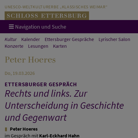
Direkt zum Hauptinhalt springen
Direkt zur Hauptnavigation springen
UNESCO-WELTKULTURERBE „KLASSISCHES WEIMAR“
Navigation und Suche
Kultur
Kalender
Ettersburger Gespräche
Lyrischer Salon
Konzerte
Lesungen
Karten
Peter Hoeres
Do, 19.03.2026
ETTERSBURGER GESPRÄCH
Rechts und links. Zur
Unterscheidung in Geschichte
und Gegenwart
Peter Hoeres
im Gespräch mit
Karl-Eckhard Hahn