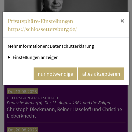
×
Privatsphäre-Einstellungen
https://schlossettersburg.de/
Mehr Informationen:
Datenschutzerklärung
+ 1 Bild
Einstellungen anzeigen
Peter Hoeres. Bild: Guido Werner.
nur notwendige
alles akzeptieren
Aktuelles aus dem Kulturkalender
Do, 13.08.2026
ETTERSBURGER GESPRÄCH
Deutsche Mauer(n). Der 13. August 1961 und die Folgen
Christoph Dieckmann, Reiner Haseloff und Christine
Lieberknecht
Do, 20.08.2026