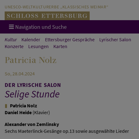
Direkt zum Hauptinhalt springen
Direkt zur Hauptnavigation springen
UNESCO-WELTKULTURERBE „KLASSISCHES WEIMAR“
Navigation und Suche
Kultur
Kalender
Ettersburger Gespräche
Lyrischer Salon
Konzerte
Lesungen
Karten
Patricia Nolz
So, 28.04.2024
DER LYRISCHE SALON
Selige Stunde
Patricia Nolz
Daniel Heide
(Klavier)
Alexander von Zemlinsky
Sechs Maeterlinck-Gesänge op.13 sowie ausgewählte Lieder