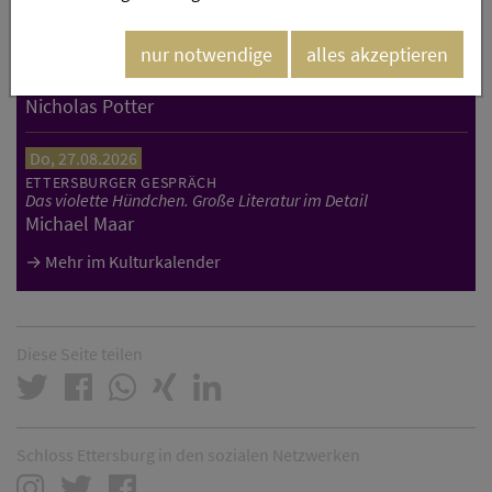
Do, 20.08.2026
nur notwendige
alles akzeptieren
ETTERSBURGER GESPRÄCH
Die neue autoritäre Linke
Nicholas Potter
Do, 27.08.2026
ETTERSBURGER GESPRÄCH
Das violette Hündchen. Große Literatur im Detail
Michael Maar
Mehr im Kulturkalender
Diese Seite teilen
Schloss Ettersburg in den sozialen Netzwerken