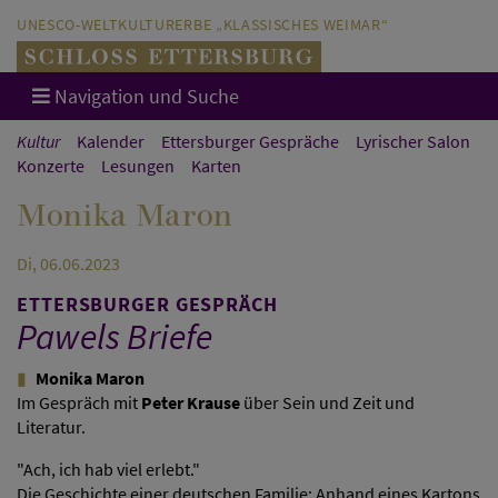
Direkt zum Hauptinhalt springen
Direkt zur Hauptnavigation springen
UNESCO-WELTKULTURERBE „KLASSISCHES WEIMAR“
Navigation und Suche
Kultur
Kalender
Ettersburger Gespräche
Lyrischer Salon
Konzerte
Lesungen
Karten
Monika Maron
Di, 06.06.2023
ETTERSBURGER GESPRÄCH
Pawels Briefe
Monika Maron
Im Gespräch mit
Peter Krause
über Sein und Zeit und
Literatur.
"Ach, ich hab viel erlebt."
Die Geschichte einer deutschen Familie: Anhand eines Kartons