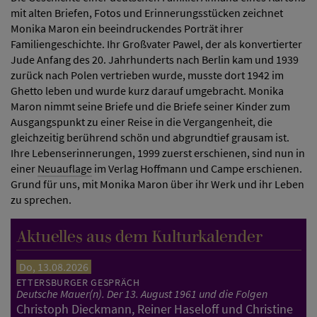
mit alten Briefen, Fotos und Erinnerungsstücken zeichnet
Monika Maron ein beeindruckendes Porträt ihrer
Familiengeschichte. Ihr Großvater Pawel, der als konvertierter
Jude Anfang des 20. Jahrhunderts nach Berlin kam und 1939
zurück nach Polen vertrieben wurde, musste dort 1942 im
Ghetto leben und wurde kurz darauf umgebracht. Monika
Maron nimmt seine Briefe und die Briefe seiner Kinder zum
Ausgangspunkt zu einer Reise in die Vergangenheit, die
gleichzeitig berührend schön und abgrundtief grausam ist.
Ihre Lebenserinnerungen, 1999 zuerst erschienen, sind nun in
einer
Neuauflage
im Verlag Hoffmann und Campe erschienen.
Grund für uns, mit Monika Maron über ihr Werk und ihr Leben
zu sprechen.
Aktuelles aus dem Kulturkalender
Do, 13.08.2026
ETTERSBURGER GESPRÄCH
Deutsche Mauer(n). Der 13. August 1961 und die Folgen
Christoph Dieckmann, Reiner Haseloff und Christine