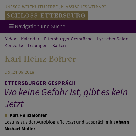
Direkt zum Hauptinhalt springen
Direkt zur Hauptnavigation springen
UNESCO-WELTKULTURERBE „KLASSISCHES WEIMAR“
Navigation und Suche
Kultur
Kalender
Ettersburger Gespräche
Lyrischer Salon
Konzerte
Lesungen
Karten
Karl Heinz Bohrer
Do, 24.05.2018
ETTERSBURGER GESPRÄCH
Wo keine Gefahr ist, gibt es kein
Jetzt
Karl Heinz Bohrer
Lesung aus der Autobiografie
Jetzt
und Gespräch mit
Johann
Michael Möller