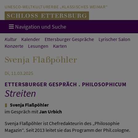
Direkt zum Hauptinhalt springen
Direkt zur Hauptnavigation springen
UNESCO-WELTKULTURERBE „KLASSISCHES WEIMAR“
Navigation und Suche
Kultur
Kalender
Ettersburger Gespräche
Lyrischer Salon
Konzerte
Lesungen
Karten
Svenja Flaßpöhler
Di, 11.03.2025
ETTERSBURGER GESPRÄCH . PHILOSOPHICUM
Streiten
Svenja Flaßpöhler
im Gespräch mit
Jan Urbich
Svenja Flaßpöhler ist Chefredakteurin des „Philosophie
Magazin“. Seit 2013 leitet sie das Programm der Phil.cologne.