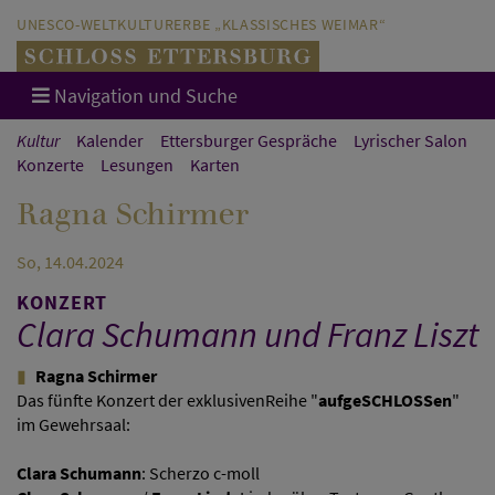
Direkt zum Hauptinhalt springen
Direkt zur Hauptnavigation springen
UNESCO-WELTKULTURERBE „KLASSISCHES WEIMAR“
Navigation und Suche
Kultur
Kalender
Ettersburger Gespräche
Lyrischer Salon
Konzerte
Lesungen
Karten
Ragna Schirmer
So, 14.04.2024
KONZERT
Clara Schumann und Franz Liszt
Ragna Schirmer
Das fünfte Konzert der exklusivenReihe "
aufgeSCHLOSSen
"
im Gewehrsaal:
Clara Schumann
: Scherzo c-moll