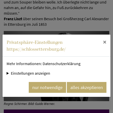
und zum Souper bleiben wolle. Ich überlegte nicht lange und
nahm an, auf die Gefahr hin, zu Fuß zurückkehren zu
müssen.“
Franz Liszt
über seinen Besuch bei Großherzog Carl Alexander
in Ettersburg im Juli 1853
×
Privatsphäre-Einstellungen
https://schlossettersburg.de/
Mehr Informationen:
Datenschutzerklärung
Einstellungen anzeigen
nur notwendige
alles akzeptieren
Ragna Schirmer. Bild: Guido Werner.