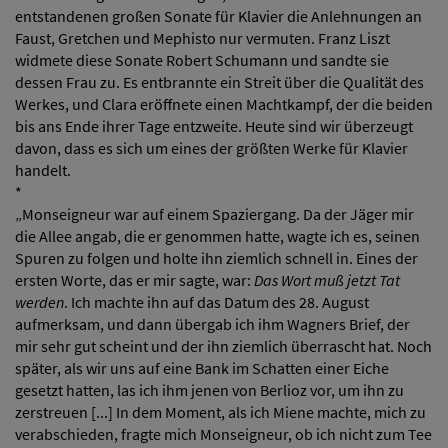
entstandenen großen Sonate für Klavier die Anlehnungen an
Faust, Gretchen und Mephisto nur vermuten. Franz Liszt
widmete diese Sonate Robert Schumann und sandte sie
dessen Frau zu. Es entbrannte ein Streit über die Qualität des
Werkes, und Clara eröffnete einen Machtkampf, der die beiden
bis ans Ende ihrer Tage entzweite. Heute sind wir überzeugt
davon, dass es sich um eines der größten Werke für Klavier
handelt.
*
„Monseigneur war auf einem Spaziergang. Da der Jäger mir
die Allee angab, die er genommen hatte, wagte ich es, seinen
Spuren zu folgen und holte ihn ziemlich schnell in. Eines der
ersten Worte, das er mir sagte, war:
Das Wort muß jetzt Tat
werden
. Ich machte ihn auf das Datum des 28. August
aufmerksam, und dann übergab ich ihm Wagners Brief, der
mir sehr gut scheint und der ihn ziemlich überrascht hat. Noch
später, als wir uns auf eine Bank im Schatten einer Eiche
gesetzt hatten, las ich ihm jenen von Berlioz vor, um ihn zu
zerstreuen [...] In dem Moment, als ich Miene machte, mich zu
verabschieden, fragte mich Monseigneur, ob ich nicht zum Tee