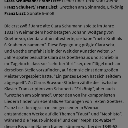
Clara Schumann
/
Franz Liszt
: Lieder über Texte von Goethe
Franz Schubert
/
Franz Liszt
: Gretchen am Spinnrade, Erlkönig
Franz Liszt
: Sonate h-moll
Die erst zwölf Jahre alte Clara Schumann spielte im Jahre
1831 in Weimar dem hochbetagten Johann Wolfgang von
Goethe vor, der daraufhin attestierte, sie habe "mehr Kraft als
6 Knaben zusammen". Diese Begegnung prägte Clara sehr,
und Goethe empfahl sie in der Welt der Künstler weiter. 57
Jahre später besuchte Clara das Goethehaus und schrieb in
ihr Tagebuch, dass sie "sehr berührt" sei, den Flügel noch an
derselben Stelle vorzufinden, auf dem sie einst dem großen
Meister vorgespielt hatte. "Ein ganzes Leben hat sich seitdem
abgespielt". Zu Claras Bravour-Stücken zählte die Lisztsche
Klavier-Transkription von Schuberts "Erlkönig", aber auch
"Gretchen am Spinnrad". Unter den von ihr komponierten
Liedern finden wir ebenfalls Vertonungen von Texten Goethes.
Franz Liszt bezog sich in einigen seiner in Weimar
entstandenen Werke auf die Themen "Faust" und "Mephisto".
Während die "Faust-Sinfonie" und der "Mephisto-Walzer"
diesen Bezug im Namen tragen, können wir bei der 1849-53