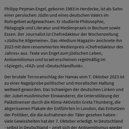
Philipp Peyman Engel, geboren 1983 in Herdecke, ist als Sohn
einer persischen Jüdin und eines deutschen Vaters im
Ruhrgebiet aufgewachsen. Er studierte Philosophie,
Pädagogik und Literatur und Medienpraxis in Bochum sowie
Essen. Der Journalist ist Chefredakteur der Wochenzeitung
»Jüdische Allgemeine«. Das »Medium Magazin« zeichnete ihn
2023 mit dem renommierten Medienpreis »Chefredakteur des
Jahres« aus. Texte von Engel zum jüdischen Leben,
Antisemitismus und Israel erscheinen regelmäßig im
»Spiegel«, »FAZ« und »Deutschlandfunk«.
Der brutale Terroranschlag der Hamas vom 7. Oktober 2023 ist
zu einer Nagelprobe politischer und moralischer Haltung
weltweit geworden. Das Schweigen der deutschen Linken und
der Jubel muslimischer Einwanderer, die Unterstützung der
Palästinenser durch die Klima-Aktivistin Greta Thunberg, die
abgerissenen Plakate der Entführten in London, das Entsetzen
der Politiker, die die Aufnahmen der Täter gesehen haben -
viele Gewissheiten hat der 7. Oktober erledigt. In Deutschland
- selbst in Deutschland – zeigt sich der Antisemitismus wieder