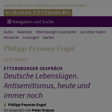
Direkt zum Hauptinhalt springen
Direkt zur Hauptnavigation springen
UNESCO-WELTKULTURERBE „KLASSISCHES WEIMAR“
Navigation und Suche
Kultur
Kalender
Ettersburger Gespräche
Lyrischer Salon
Konzerte
Lesungen
Karten
Philipp Peyman Engel
Di, 15.10.2024
ETTERSBURGER GESPRÄCH
Deutsche Lebenslügen.
Antisemitismus, heute und
immer noch
Philipp Peyman Engel
im Gespräch mit
Peter Krause