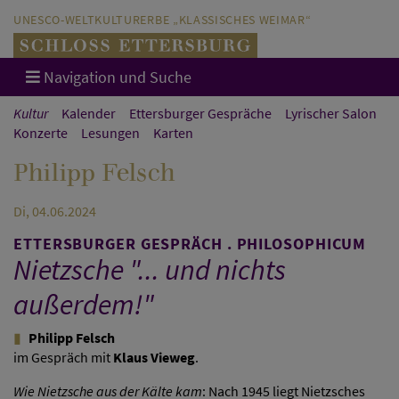
Direkt zum Hauptinhalt springen
Direkt zur Hauptnavigation springen
UNESCO-WELTKULTURERBE „KLASSISCHES WEIMAR“
Navigation und Suche
Kultur
Kalender
Ettersburger Gespräche
Lyrischer Salon
Konzerte
Lesungen
Karten
Philipp Felsch
Di, 04.06.2024
ETTERSBURGER GESPRÄCH . PHILOSOPHICUM
Nietzsche "... und nichts
außerdem!"
Philipp Felsch
im Gespräch mit
Klaus Vieweg
.
Wie Nietzsche aus der Kälte kam
: Nach 1945 liegt Nietzsches