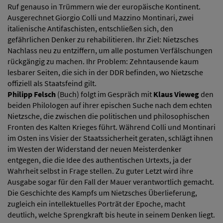
Ruf genauso in Trümmern wie der europäische Kontinent.
Ausgerechnet Giorgio Colli und Mazzino Montinari, zwei
italienische Antifaschisten, entschließen sich, den
gefährlichen Denker zu rehabilitieren. Ihr Ziel: Nietzsches
Nachlass neu zu entziffern, um alle postumen Verfälschungen
rückgängig zu machen. Ihr Problem: Zehntausende kaum
lesbarer Seiten, die sich in der DDR befinden, wo Nietzsche
offiziell als Staatsfeind gilt.
Philipp Felsch
(
Buch
) folgt im Gespräch mit
Klaus Vieweg
den
beiden Philologen auf ihrer epischen Suche nach dem echten
Nietzsche, die zwischen die politischen und philosophischen
Fronten des Kalten Krieges führt. Während Colli und Montinari
im Osten ins Visier der Staatssicherheit geraten, schlägt ihnen
im Westen der Widerstand der neuen Meisterdenker
entgegen, die die Idee des authentischen Urtexts, ja der
Wahrheit selbst in Frage stellen. Zu guter Letzt wird ihre
Ausgabe sogar für den Fall der Mauer verantwortlich gemacht.
Die Geschichte des Kampfs um Nietzsches Überlieferung,
zugleich ein intellektuelles Porträt der Epoche, macht
deutlich, welche Sprengkraft bis heute in seinem Denken liegt.