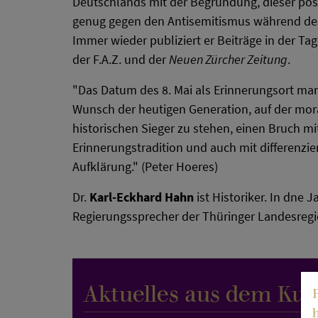
Deutschlands mit der Begründung, dieser posit
genug gegen den Antisemitismus während des 
Immer wieder publiziert er Beiträge in der Ta
der F.A.Z. und der
Neuen Zürcher Zeitung
.
"Das Datum des 8. Mai als Erinnerungsort ma
Wunsch der heutigen Generation, auf der mora
historischen Sieger zu stehen, einen Bruch m
Erinnerungstradition und auch mit differenzier
Aufklärung." (Peter Hoeres)
Dr.
Karl-Eckhard Hahn
ist Historiker. In dne 
Regierungssprecher der Thüringer Landesregi
Aktuelles aus dem Kul