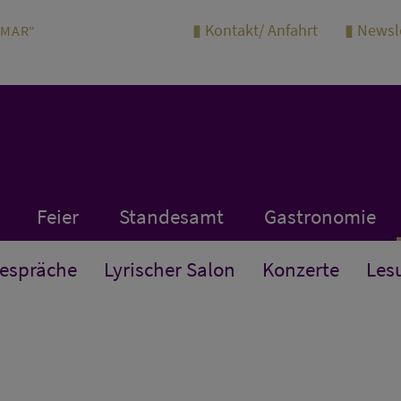
Kontakt/ Anfahrt
Newsl
IMAR“
Feier
Standesamt
Gastronomie
Gespräche
Lyrischer Salon
Konzerte
Les