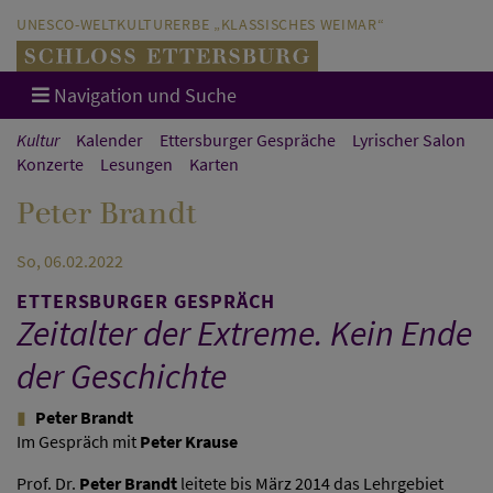
Direkt zum Hauptinhalt springen
Direkt zur Hauptnavigation springen
UNESCO-WELTKULTURERBE „KLASSISCHES WEIMAR“
Navigation und Suche
Kultur
Kalender
Ettersburger Gespräche
Lyrischer Salon
Konzerte
Lesungen
Karten
Peter Brandt
So, 06.02.2022
ETTERSBURGER GESPRÄCH
Zeitalter der Extreme. Kein Ende
der Geschichte
Peter Brandt
Im Gespräch mit
Peter Krause
Prof. Dr.
Peter Brandt
leitete bis März 2014 das Lehrgebiet