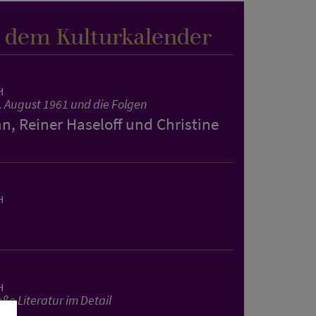
s dem Kulturkalender
H
. August 1961 und die Folgen
, Reiner Haseloff und Christine
H
H
ße Literatur im Detail