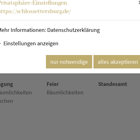
Michael Maar
Privatsphäre-Einstellungen
https://schlossettersburg.de/
Mehr im Kulturkalende
Mehr Informationen:
Datenschutzerklärung
Einstellungen anzeigen
nur notwendige
alles akzeptieren
agung
Feier
Standesamt
äumlichkeiten
Räumlichkeiten
uchen