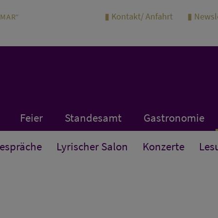
Kontakt/ Anfahrt
Newsl
IMAR“
Feier
Standesamt
Gastronomie
Gespräche
Lyrischer Salon
Konzerte
Les