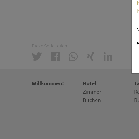
Diese Seite teilen
Willkommen!
Hotel
T
Zimmer
R
Buchen
B