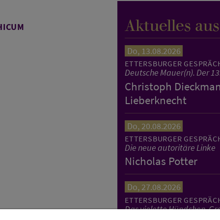
Aktuelles au
HICUM
Do, 13.08.2026
ETTERSBURGER GESPRÄC
Deutsche Mauer(n). Der 13
Christoph Dieckmann
Lieberknecht
Do, 20.08.2026
ETTERSBURGER GESPRÄC
Die neue autoritäre Linke
Nicholas Potter
Do, 27.08.2026
ETTERSBURGER GESPRÄC
Das violette Hündchen. Gro