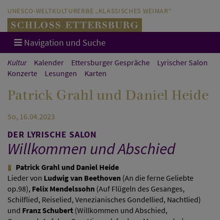
Direkt zum Hauptinhalt springen
Direkt zur Hauptnavigation springen
UNESCO-WELTKULTURERBE „KLASSISCHES WEIMAR“
Navigation und Suche
Kultur
Kalender
Ettersburger Gespräche
Lyrischer Salon
Konzerte
Lesungen
Karten
Patrick Grahl und Daniel Heide
So, 16.04.2023
DER LYRISCHE SALON
Willkommen und Abschied
Patrick Grahl und Daniel Heide
Lieder von
Ludwig van Beethoven
(An die ferne Geliebte
op.98),
Felix Mendelssohn
(Auf Flügeln des Gesanges,
Schilflied, Reiselied, Venezianisches Gondellied, Nachtlied)
und
Franz Schubert
(Willkommen und Abschied,