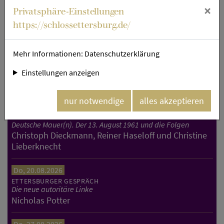
×
Privatsphäre-Einstellungen
https://schlossettersburg.de/
Mehr Informationen:
Datenschutzerklärung
Patrick Grahl. Bild: Guido Werner.
Einstellungen anzeigen
Aktuelles aus dem Kulturkalender
nur notwendige
alles akzeptieren
Do, 13.08.2026
ETTERSBURGER GESPRÄCH
Deutsche Mauer(n). Der 13. August 1961 und die Folgen
Christoph Dieckmann, Reiner Haseloff und Christine
Lieberknecht
Do, 20.08.2026
ETTERSBURGER GESPRÄCH
Die neue autoritäre Linke
Nicholas Potter
Do, 27.08.2026