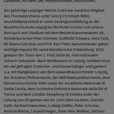
Ganymed, Auf dem See, Himmelsfunken, Musensohn).
Der gebürtige Leipziger Patrick Grahl war zunächst Mitglied
des Thomanerchores unter Georg Christoph Biller,
anschließend erhielt er seine Gesangsausbildung an der
Musikhochschule Leipzig bei Berthold Schmid und schloss
dort auch sein Studium mit dem Meisterklassenexamen ab.
Meisterkurse bei Peter Schreier, Gotthold Schwarz, Gerd Türk,
KS Ileana Cotrubas und Prof. Karl-Peter Kammerlander gaben
wichtige Impulse für seine künstlerische Entwicklung. 2016
gewann der Tenor den 1. Preis beim XX. Internationalen
Johann-Sebastian- Bach-Wettbewerb in Leipzig. Seitdem ist er
ein viel gefragter Oratorien- und Konzertsänger und gastiert
u.a. mit Klangköpern wie dem Gewandhausorchester Leipzig,
der Dresdner Philharmonie, der NDR Radiophilharmonie, dem
Gürzenichorchester Köln sowie der Accademia Nazionale di
Santa Cecilia, dem Orchestra Sinfonica Nazionale della RAI di
Torino und dem London Symphony Orchestra unter der
Leitung von Dirigenten wie Sir John Eliot Gardiner, Daniele
Gatti, Hartmut Haenchen, Ludwig Güttler, Peter Schreier,
Andrew Manze, Leopold Hager, Omer Meir Wellber, Stefano