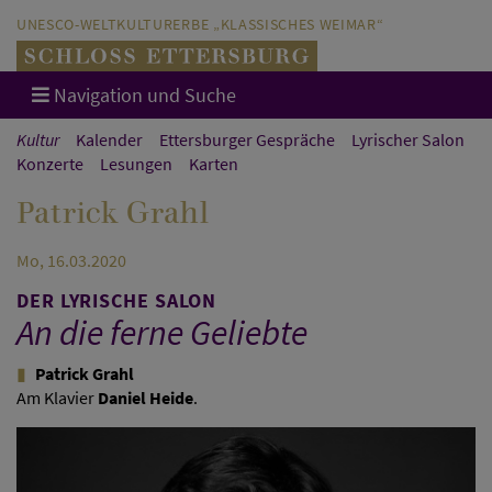
Direkt zum Hauptinhalt springen
Direkt zur Hauptnavigation springen
UNESCO-WELTKULTURERBE „KLASSISCHES WEIMAR“
Navigation und Suche
Kultur
Kalender
Ettersburger Gespräche
Lyrischer Salon
Konzerte
Lesungen
Karten
Patrick Grahl
Mo, 16.03.2020
DER LYRISCHE SALON
An die ferne Geliebte
Patrick Grahl
Am Klavier
Daniel Heide
.