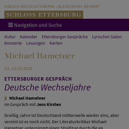
Direkt zum Hauptinhalt springen
Direkt zur Hauptnavigation springen
UNESCO-WELTKULTURERBE „KLASSISCHES WEIMAR“
Navigation und Suche
Kultur
Kalender
Ettersburger Gespräche
Lyrischer Salon
Konzerte
Lesungen
Karten
Michael Hametner
So, 13.03.2022
ETTERSBURGER GESPRÄCH
Deutsche Wechseljahre
Michael Hametner
im Gespräch mit
Jens Kirsten
Dreißig Jahre ist Deutschland mittlerweile wieder eins, aber
vereint ist es noch nicht. Der Literaturkritiker Michael
Hametner unternimmt einen Streifzug durch die an