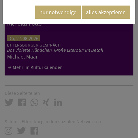
Do, 20.08.2026
nur notwendige
alles akzeptieren
ETTERSBURGER GESPRÄCH
Die neue autoritäre Linke
Nicholas Potter
Do, 27.08.2026
ETTERSBURGER GESPRÄCH
Das violette Hündchen. Große Literatur im Detail
Michael Maar
Mehr im Kulturkalender
Diese Seite teilen
Schloss Ettersburg in den sozialen Netzwerken