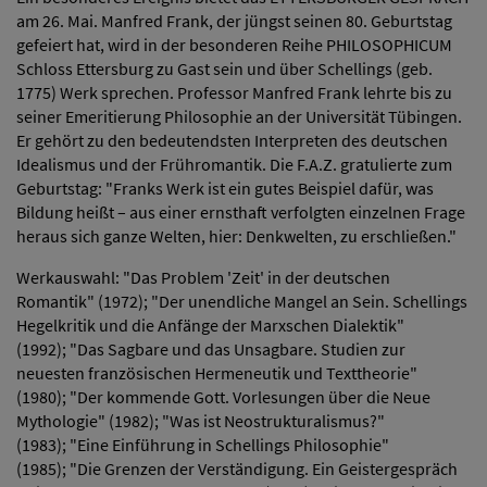
am 26. Mai. Manfred Frank, der jüngst seinen 80. Geburtstag
gefeiert hat, wird in der besonderen Reihe PHILOSOPHICUM
Schloss Ettersburg zu Gast sein und über Schellings (geb.
1775) Werk sprechen. Professor Manfred Frank lehrte bis zu
seiner Emeritierung Philosophie an der Universität Tübingen.
Er gehört zu den bedeutendsten Interpreten des deutschen
Idealismus und der Frühromantik. Die F.A.Z. gratulierte zum
Geburtstag: "Franks Werk ist ein gutes Beispiel dafür, was
Bildung heißt – aus einer ernsthaft verfolgten einzelnen Frage
heraus sich ganze Welten, hier: Denkwelten, zu erschließen."
Werkauswahl: "Das Problem 'Zeit' in der deutschen
Romantik" (1972); "Der unendliche Mangel an Sein. Schellings
Hegelkritik und die Anfänge der Marxschen Dialektik"
(1992); "Das Sagbare und das Unsagbare. Studien zur
neuesten französischen Hermeneutik und Texttheorie"
(1980); "Der kommende Gott. Vorlesungen über die Neue
Mythologie" (1982); "Was ist Neostrukturalismus?"
(1983); "Eine Einführung in Schellings Philosophie"
(1985); "Die Grenzen der Verständigung. Ein Geistergespräch