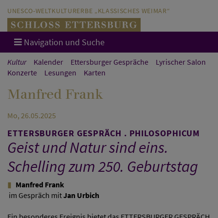
Direkt zum Hauptinhalt springen
Direkt zur Hauptnavigation springen
UNESCO-WELTKULTURERBE „KLASSISCHES WEIMAR“
Navigation und Suche
Kultur
Kalender
Ettersburger Gespräche
Lyrischer Salon
Konzerte
Lesungen
Karten
Manfred Frank
Mo, 26.05.2025
ETTERSBURGER GESPRÄCH . PHILOSOPHICUM
Geist und Natur sind eins.
Schelling zum 250. Geburtstag
Manfred Frank
im Gespräch mit
Jan Urbich
Ein besonderes Ereignis bietet das ETTERSBURGER GESPRÄCH