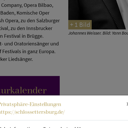
a Company, Opera Bilbao,
-Baden, Komische Oper
sh Opera, zu den Salzburger
+ 1 Bild
ival, zu den Innsbrucker
Johannes Weisser. Bild: Yann Bo
 Festival in Brügge.
rt- und Oratoriensänger und
 Festivals in ganz Europa.
ker Liedsänger.
turkalender
Privatsphäre-Einstellungen
https://schlossettersburg.de/
die Folgen
loff und Christine