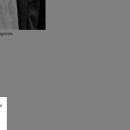
ugaran.
×