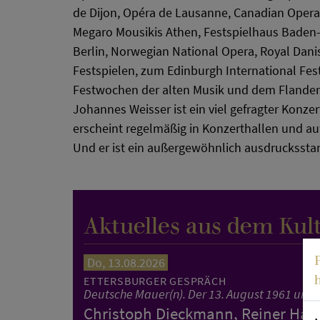
de Dijon, Opéra de Lausanne, Canadian Oper
Megaro Mousikis Athen, Festspielhaus Baden
Berlin, Norwegian National Opera, Royal Dani
Festspielen, zum Edinburgh International Fest
Festwochen der alten Musik und dem Flandern
Johannes Weisser ist ein viel gefragter Konze
erscheint regelmäßig in Konzerthallen und auf
Und er ist ein außergewöhnlich ausdrucksstar
Aktuelles aus dem Kul
Do, 13.08.2026
ETTERSBURGER GESPRÄCH
Deutsche Mauer(n). Der 13. August 1961 und 
Christoph Dieckmann, Reiner Hase