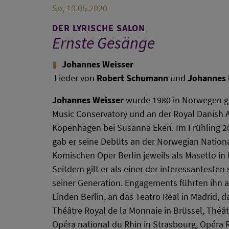
So, 10.05.2020
DER LYRISCHE SALON
Ernste Gesänge
Johannes Weisser
Lieder von
Robert Schumann
und
Johannes
Johannes Weisser
wurde 1980 in Norwegen ge
Music Conservatory und an der Royal Danish 
Kopenhagen bei Susanna Eken. Im Frühling 20
gab er seine Debüts an der Norwegian Nation
Komischen Oper Berlin jeweils als Masetto in
Seitdem gilt er als einer der interessanteste
seiner Generation. Engagements führten ihn a
Linden Berlin, an das Teatro Real in Madrid, d
Théâtre Royal de la Monnaie in Brüssel, Théâ
Opéra national du Rhin in Strasbourg, Opéra R