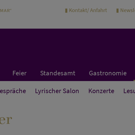
Kontakt/ Anfahrt
Newsl
IMAR“
Feier
Standesamt
Gastronomie
Gespräche
Lyrischer Salon
Konzerte
Les
er