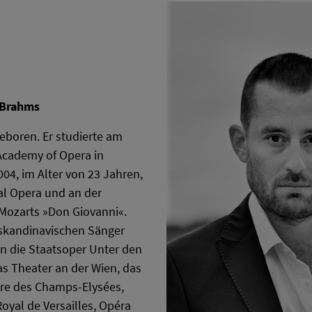
 Brahms
boren. Er studierte am
Academy of Opera in
04, im Alter von 23 Jahren,
al Opera und an der
 Mozarts »Don Giovanni«.
n skandinavischen Sänger
n die Staatsoper Unter den
as Theater an der Wien, das
tre des Champs-Elysées,
oyal de Versailles, Opéra