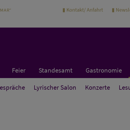
Kontakt/ Anfahrt
Newsl
IMAR“
Feier
Standesamt
Gastronomie
Gespräche
Lyrischer Salon
Konzerte
Les