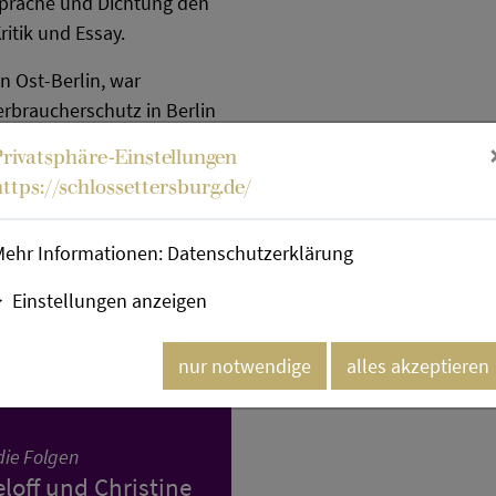
Sprache und Dichtung den
ritik und Essay.
in Ost-Berlin, war
rbraucherschutz in Berlin
ng Chef der Staatskanzlei
Privatsphäre-Einstellungen
ngelegenheiten im Freistaat
https://schlossettersburg.de/
wissenschaften an der Alice-
Mehr Informationen:
Datenschutzerklärung
Einstellungen anzeigen
turkalender
nur notwendige
alles akzeptieren
die Folgen
loff und Christine