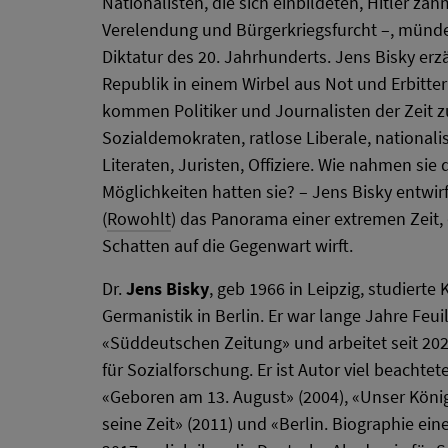
Nationalisten, die sich einbildeten, Hitler z
Verelendung und Bürgerkriegsfurcht –, mündet
Diktatur des 20. Jahrhunderts. Jens Bisky erz
Republik in einem Wirbel aus Not und Erbitter
kommen Politiker und Journalisten der Zeit z
Sozialdemokraten, ratlose Liberale, nationali
Literaten, Juristen, Offiziere. Wie nahmen sie
Möglichkeiten hatten sie? – Jens Bisky entwi
(
Rowohlt
) das Panorama einer extremen Zeit,
Schatten auf die Gegenwart wirft.
Dr.
Jens Bisky
, geb 1966 in Leipzig, studiert
Germanistik in Berlin. Er war lange Jahre Feu
«Süddeutschen Zeitung» und arbeitet seit 20
für Sozialforschung. Er ist Autor viel beachtet
«Geboren am 13. August» (2004), «Unser König
seine Zeit» (2011) und «Berlin. Biographie ein