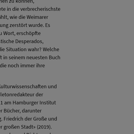
ähmen zu können,
e in die verbrecherischste
ählt, wie die Weimarer
ung zerstört wurde. Es
u Wort, erschöpfte
stische Desperados,
 die Situation wahr? Welche
rft in seinem neuesten Buch
 die noch immer ihre
e Kulturwissenschaften und
illetonredakteur der
21 am Hamburger Institut
er Bücher, darunter
. Friedrich der Große und
er großen Stadt» (2019).