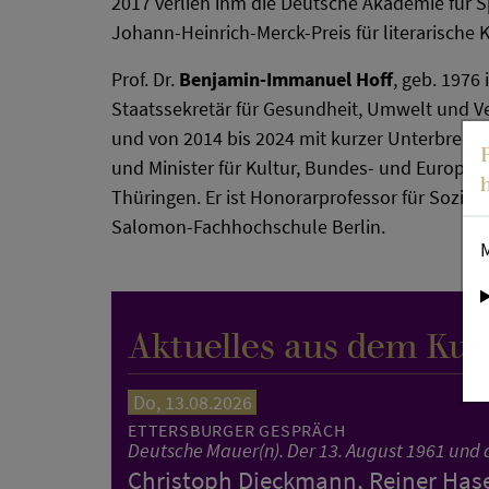
2017 verlieh ihm die Deutsche Akademie für 
Johann-Heinrich-Merck-Preis für literarische K
Prof. Dr.
Benjamin-Immanuel Hoff
, geb. 1976 
Staatssekretär für Gesundheit, Umwelt und Ve
und von 2014 bis 2024 mit kurzer Unterbrechu
und Minister für Kultur, Bundes- und Europaa
Thüringen. Er ist Honorarprofessor für Sozial
Salomon-Fachhochschule Berlin.
Aktuelles aus dem Kul
Do, 13.08.2026
ETTERSBURGER GESPRÄCH
Deutsche Mauer(n). Der 13. August 1961 und 
Christoph Dieckmann, Reiner Hase