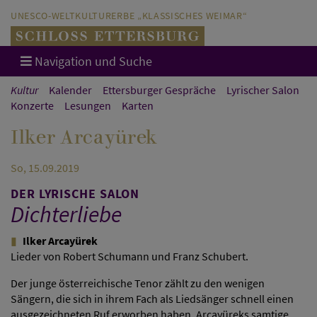
Direkt zum Hauptinhalt springen
Direkt zur Hauptnavigation springen
UNESCO-WELTKULTURERBE „KLASSISCHES WEIMAR“
Navigation und Suche
Kultur
Kalender
Ettersburger Gespräche
Lyrischer Salon
Konzerte
Lesungen
Karten
Ilker Arcayürek
So, 15.09.2019
DER LYRISCHE SALON
Dichterliebe
Ilker Arcayürek
Lieder von Robert Schumann und Franz Schubert.
Der junge österreichische Tenor zählt zu den wenigen
Sängern, die sich in ihrem Fach als Liedsänger schnell einen
ausgezeichneten Ruf erworben haben. Arcayüreks samtige