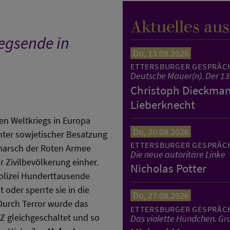
Aktuelles au
iegsende in
Do, 13.08.2026
ETTERSBURGER GESPRÄC
Deutsche Mauer(n). Der 13
Christoph Dieckmann
Lieberknecht
en Weltkriegs in Europa
Do, 20.08.2026
ter sowjetischer Besatzung
ETTERSBURGER GESPRÄC
inmarsch der Roten Armee
Die neue autoritäre Linke
 Zivilbevölkerung einher.
Nicholas Potter
olizei Hunderttausende
t oder sperrte sie in die
Do, 27.08.2026
 Durch Terror wurde das
ETTERSBURGER GESPRÄC
BZ gleichgeschaltet und so
Das violette Hündchen. Gro