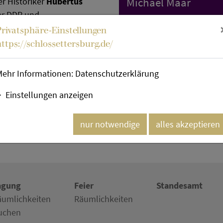
er Historiker
Hubertus
Michael Maar
er DDR und
Mehr im Kulturkalende
-Hohenschönhausen,
Privatsphäre-Einstellungen
ines Buches "Tag der
https://schlossettersburg.de/
h auf eindringliche Weise
 Perspektiven auf das
Mehr Informationen:
Datenschutzerklärung
dächtnis heute?
Einstellungen anzeigen
nur notwendige
alles akzeptieren
agung
Feier
Standesamt
äumlichkeiten
Räumlichkeiten
uchen