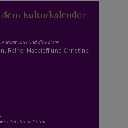
s dem Kulturkalender
H
. August 1961 und die Folgen
, Reiner Haseloff und Christine
H
H
ße Literatur im Detail