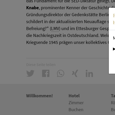
das Fundament für die SED-Diktatur gelegt. D
Knabe
, prominenter Kenner der Geschichte d
Gründungsdirektor der Gedenkstätte Berlin
schildert in der aktualisierten Neuauflage se
Befreiung?" (
LMV
) und im Ettesburger Gespräc
die Nachkriegszeit in Ostdeutschland. Welche
Kriegsende 1945 prägen unser kollektives Ge
Diese Seite teilen
Willkommen!
Hotel
T
Zimmer
R
Buchen
B