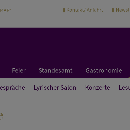
Kontakt/ Anfahrt
Newsl
IMAR“
Feier
Standesamt
Gastronomie
Gespräche
Lyrischer Salon
Konzerte
Les
e