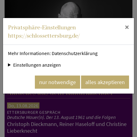
×
Privatsphäre-Einstellungen
https://schlossettersburg.de/
Mehr Informationen:
Datenschutzerklärung
Einstellungen anzeigen
Holger Friedrich. Bild: Guido Werner.
nur notwendige
alles akzeptieren
Aktuelles aus dem Kulturkalender
Do, 13.08.2026
ETTERSBURGER GESPRÄCH
Deutsche Mauer(n). Der 13. August 1961 und die Folgen
Christoph Dieckmann, Reiner Haseloff und Christine
Lieberknecht