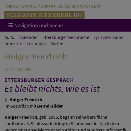
Direkt zum Hauptinhalt springen
Direkt zur Hauptnavigation springen
UNESCO-WELTKULTURERBE „KLASSISCHES WEIMAR“
Navigation und Suche
Kultur
Kalender
Ettersburger Gespräche
Lyrischer Salon
Konzerte
Lesungen
Karten
Holger Friedrich
Di, 17.06.2025
ETTERSBURGER GESPRÄCH
Es bleibt nichts, wie es ist
Holger Friedrich
im Gespräch mit
Bernd Hilder
Holger Friedrich
, geb. 1966, begann seine berufliche
Laufbahn als Schlosserlehrling in Schöneweide. Nach dem
Wehrdienst absolvierte er sein Abitur und studierte Informatik