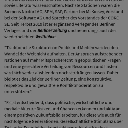
sowie Literaturwissenschaften. Nächste Stationen waren die
Siemens Nixdorf AG, SPM, SAP, Partner bei McKinsey, Vorstand
bei der Software AG und Sprecher des Vorstandes der CORE
SE. Seit Herbst 2019 ist er ergänzend Verleger des Berliner
Verlages und der
Berliner Zeitung
und neuerdings auch der
wiederbelebten
Weltbühne
.
"Traditionelle Strukturen in Politik und Medien werden den
Wandel der Welt nicht aufhalten. Der Anspruch aufstrebender
Nationen auf mehr Mitspracherecht in geopolitischen Fragen
und eine gerechtere Verteilung von Ressourcen und Lasten
wird sich weder ausblenden noch verdrängen lassen. Daher
bleibt es das Ziel der Berliner Zeitung, eine konstruktive,
respektvolle und gewaltfreie Konfliktmoderation zu
unterstützen."
"Es ist entscheidend, dass politische, wirtschaftliche und
mediale Akteure Risiken und Chancen erkennen und aktiv an
einem positiven Zukunftsbild arbeiten, für diese wie auch für
nachfolgende Generationen. Gesellschaftliche Stimulanz über
Ziel- oder Feindbilder, konstruktives oder destruktives