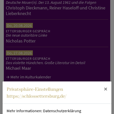
Deutsche Mauer(n). Der 13. August 1961 und die Folgen
Christoph Dieckmann, Reiner Haseloff und Christine
Lieberknecht
Do, 20.08.2026
ETTERSBURGER GESPRÄCH
Die neue autoritäre Linke
Nicholas Potter
Do, 27.08.2026
ETTERSBURGER GESPRÄCH
Das violette Hündchen. Große Literatur im Detail
Michael Maar
Mehr im Kulturkalender
×
Privatsphäre-Einstellungen
https://schlossettersburg.de/
Diese Seite teilen
Mehr Informationen:
Datenschutzerklärung