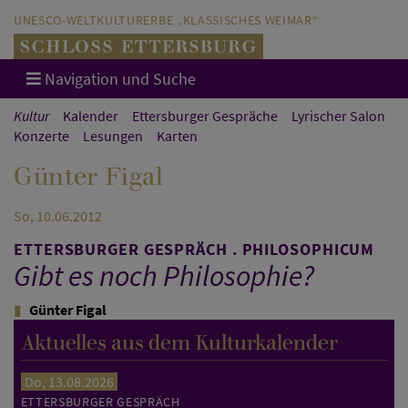
Direkt zum Hauptinhalt springen
Direkt zur Hauptnavigation springen
UNESCO-WELTKULTURERBE „KLASSISCHES WEIMAR“
Navigation und Suche
Kultur
Kalender
Ettersburger Gespräche
Lyrischer Salon
Konzerte
Lesungen
Karten
Günter Figal
So, 10.06.2012
ETTERSBURGER GESPRÄCH . PHILOSOPHICUM
Gibt es noch Philosophie?
Günter Figal
Aktuelles aus dem Kulturkalender
Do, 13.08.2026
ETTERSBURGER GESPRÄCH