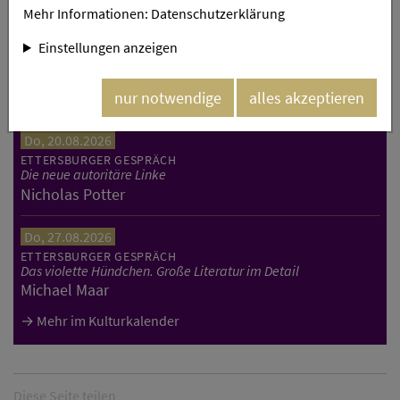
Mehr Informationen:
Datenschutzerklärung
Do, 13.08.2026
ETTERSBURGER GESPRÄCH
Einstellungen anzeigen
Deutsche Mauer(n). Der 13. August 1961 und die Folgen
Christoph Dieckmann, Reiner Haseloff und Christine
nur notwendige
alles akzeptieren
Lieberknecht
Do, 20.08.2026
ETTERSBURGER GESPRÄCH
Die neue autoritäre Linke
Nicholas Potter
Do, 27.08.2026
ETTERSBURGER GESPRÄCH
Das violette Hündchen. Große Literatur im Detail
Michael Maar
Mehr im Kulturkalender
Diese Seite teilen