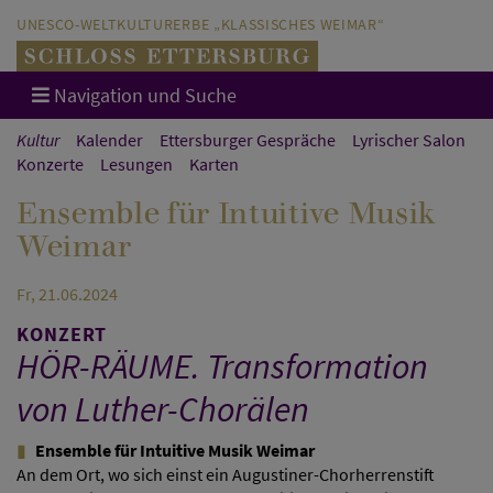
Direkt zum Hauptinhalt springen
Direkt zur Hauptnavigation springen
UNESCO-WELTKULTURERBE „KLASSISCHES WEIMAR“
Navigation und Suche
Kultur
Kalender
Ettersburger Gespräche
Lyrischer Salon
Konzerte
Lesungen
Karten
Ensemble für Intuitive Musik
Weimar
Fr, 21.06.2024
KONZERT
HÖR-RÄUME. Transformation
von Luther-Chorälen
Ensemble für Intuitive Musik Weimar
An dem Ort, wo sich einst ein Augustiner-Chorherrenstift