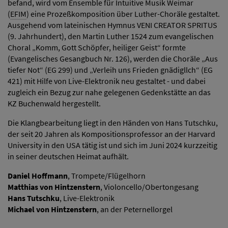
befand, wird vom Ensemble für Intuitive Musik Weimar
(
EFIM
) eine Prozeßkomposition über Luther-Choräle gestaltet.
Ausgehend vom lateinischen Hymnus VENI CREATOR SPRITUS
(9. Jahrhundert), den Martin Luther 1524 zum evangelischen
Choral „Komm, Gott Schöpfer, heiliger Geist“ formte
(Evangelisches Gesangbuch Nr. 126), werden die Choräle „Aus
tiefer Not“ (EG 299) und „Verleih uns Frieden gnädigllch“ (EG
421) mit Hilfe von Live-Elektronik neu gestaltet - und dabei
zugleich ein Bezug zur nahe gelegenen Gedenkstätte an das
KZ Buchenwald hergestellt.
Die Klangbearbeitung liegt in den Händen von Hans Tutschku,
der seit 20 Jahren als Kompositionsprofessor an der Harvard
University in den USA tätig ist und sich im Juni 2024 kurzzeitig
in seiner deutschen Heimat aufhält.
Daniel Hoffmann
, Trompete/Flügelhorn
Matthias von Hintzenstern
, Violoncello/Obertongesang
Hans Tutschku
, Live-Elektronik
Michael von Hintzenstern
, an der Peternellorgel