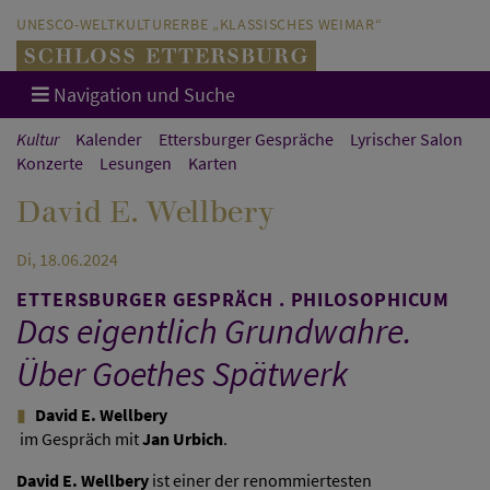
Direkt zum Hauptinhalt springen
Direkt zur Hauptnavigation springen
UNESCO-WELTKULTURERBE „KLASSISCHES WEIMAR“
Navigation und Suche
Kultur
Kalender
Ettersburger Gespräche
Lyrischer Salon
Konzerte
Lesungen
Karten
David E. Wellbery
Di, 18.06.2024
ETTERSBURGER GESPRÄCH . PHILOSOPHICUM
Das eigentlich Grundwahre.
Über Goethes Spätwerk
David E. Wellbery
im Gespräch mit
Jan Urbich
.
David E. Wellbery
ist einer der renommiertesten