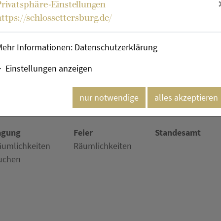
Michael Maar
Privatsphäre-Einstellungen
https://schlossettersburg.de/
Mehr im Kulturkalende
Mehr Informationen:
Datenschutzerklärung
Einstellungen anzeigen
nur notwendige
alles akzeptieren
agung
Feier
Standesamt
äumlichkeiten
Räumlichkeiten
uchen