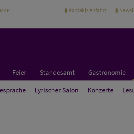
Kontakt/ Anfahrt
Newsl
IMAR“
Feier
Standesamt
Gastronomie
Gespräche
Lyrischer Salon
Konzerte
Les