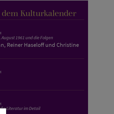
s dem Kulturkalender
H
. August 1961 und die Folgen
, Reiner Haseloff und Christine
H
H
ße Literatur im Detail