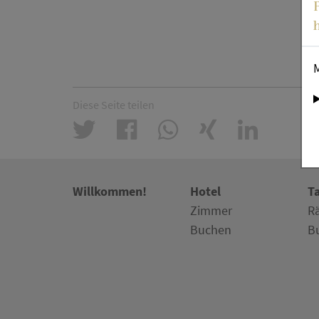
Diese Seite teilen
Willkommen!
Hotel
T
Zimmer
R
Buchen
B