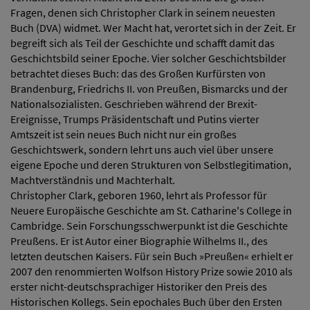
Fragen, denen sich Christopher Clark in seinem neuesten
Buch (DVA) widmet. Wer Macht hat, verortet sich in der Zeit. ‎Er
begreift sich als Teil der Geschichte und schafft damit das
Geschichtsbild seiner Epoche. Vier solcher Geschichtsbilder
betrachtet dieses Buch: das des Großen Kurfürsten von
Brandenburg, Friedrichs II. von Preußen, Bismarcks und der
Nationalsozialisten. Geschrieben während der Brexit-
Ereignisse, Trumps Präsidentschaft und Putins vierter
Amtszeit ist sein neues Buch nicht nur ein großes
Geschichtswerk, sondern lehrt uns auch viel über unsere
eigene Epoche und deren Strukturen von Selbstlegitimation,
Machtverständnis und Machterhalt.
Christopher Clark, geboren 1960, lehrt als Professor für
Neuere Europäische Geschichte am St. Catharine's College in
Cambridge. Sein Forschungsschwerpunkt ist die Geschichte
Preußens. Er ist Autor einer Biographie Wilhelms II., des
letzten deutschen Kaisers. Für sein Buch »Preußen« erhielt er
2007 den renommierten Wolfson History Prize sowie 2010 als
erster nicht-deutschsprachiger Historiker den Preis des
Historischen Kollegs. Sein epochales Buch über den Ersten