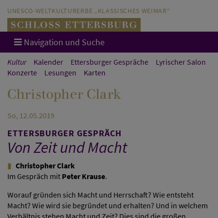
Direkt zum Hauptinhalt springen
Direkt zur Hauptnavigation springen
UNESCO-WELTKULTURERBE „KLASSISCHES WEIMAR“
Navigation und Suche
Kultur
Kalender
Ettersburger Gespräche
Lyrischer Salon
Konzerte
Lesungen
Karten
Christopher Clark
So, 12.05.2019
ETTERSBURGER GESPRÄCH
Von Zeit und Macht
Christopher Clark
Im Gespräch mit
Peter Krause
.
Worauf gründen sich Macht und Herrschaft? Wie entsteht
Macht? Wie wird sie begründet und erhalten? Und in welchem
Verhältnis stehen Macht und Zeit? Dies sind die großen