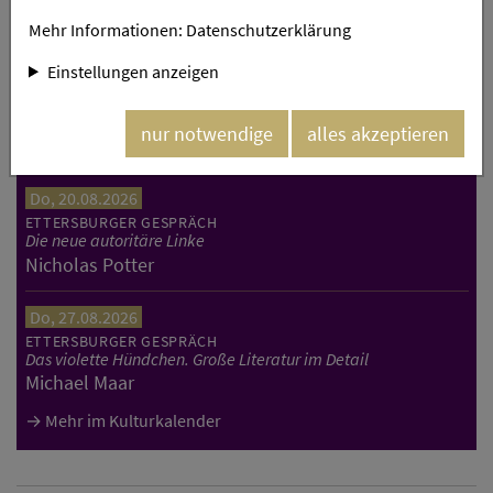
Aktuelles aus dem Kulturkalender
Mehr Informationen:
Datenschutzerklärung
Do, 13.08.2026
Einstellungen anzeigen
ETTERSBURGER GESPRÄCH
Deutsche Mauer(n). Der 13. August 1961 und die Folgen
Christoph Dieckmann, Reiner Haseloff und Christine
nur notwendige
alles akzeptieren
Lieberknecht
Do, 20.08.2026
ETTERSBURGER GESPRÄCH
Die neue autoritäre Linke
Nicholas Potter
Do, 27.08.2026
ETTERSBURGER GESPRÄCH
Das violette Hündchen. Große Literatur im Detail
Michael Maar
Mehr im Kulturkalender