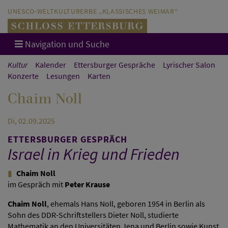
Direkt zum Hauptinhalt springen
Direkt zur Hauptnavigation springen
UNESCO-WELTKULTURERBE „KLASSISCHES WEIMAR“
Navigation und Suche
Kultur
Kalender
Ettersburger Gespräche
Lyrischer Salon
Konzerte
Lesungen
Karten
Chaim Noll
Di, 02.09.2025
ETTERSBURGER GESPRÄCH
Israel in Krieg und Frieden
Chaim Noll
im Gespräch mit
Peter Krause
Chaim Noll
, ehemals Hans Noll, geboren 1954 in Berlin als
Sohn des DDR-Schriftstellers Dieter Noll, studierte
Mathematik an den Universitäten Jena und Berlin sowie Kunst