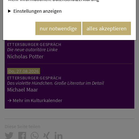
ETTERSBURGER GESPRÄCH
Deutsche Mauer(n). Der 13. August 1961 und die Folgen
Einstellungen anzeigen
Christoph Dieckmann, Reiner Haseloff und Christine
Lieberknecht
nur notwendige
alles akzeptieren
Do, 20.08.2026
ETTERSBURGER GESPRÄCH
Die neue autoritäre Linke
Nicholas Potter
Do, 27.08.2026
ETTERSBURGER GESPRÄCH
Das violette Hündchen. Große Literatur im Detail
Michael Maar
Mehr im Kulturkalender
Diese Seite teilen