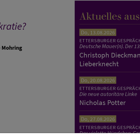
Aktuelles au
kratie?
Do, 13.08.2026
ETTERSBURGER GESPRÄC
Deutsche Mauer(n). Der 13
 Mohring
Christoph Dieckmann
Lieberknecht
Do, 20.08.2026
ETTERSBURGER GESPRÄC
Die neue autoritäre Linke
Nicholas Potter
Do, 27.08.2026
ETTERSBURGER GESPRÄC
Das violette Hündchen. Gro