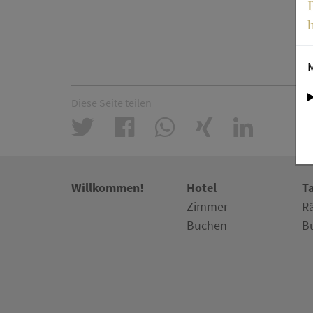
Diese Seite teilen
Willkommen!
Hotel
T
Zimmer
R
Buchen
B