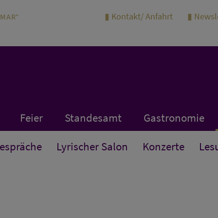
Kontakt/ Anfahrt
Newsl
IMAR“
Feier
Standesamt
Gastronomie
Gespräche
Lyrischer Salon
Konzerte
Les