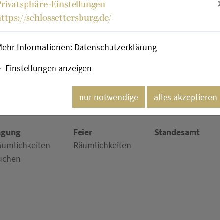
Michael Maar
Privatsphäre-Einstellungen
https://schlossettersburg.de/
Mehr im Kulturkalende
Mehr Informationen:
Datenschutzerklärung
Einstellungen anzeigen
nur notwendige
alles akzeptieren
agung
Feier
Standesamt
äumlichkeiten
Räumlichkeiten
uchen