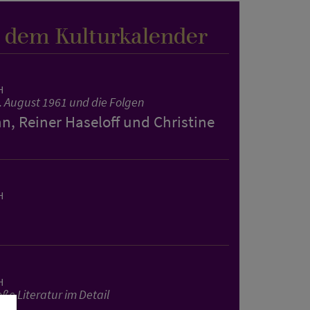
s dem Kulturkalender
H
. August 1961 und die Folgen
, Reiner Haseloff und Christine
H
H
ße Literatur im Detail