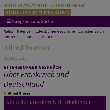
Direkt zum Hauptinhalt springen
Direkt zur Hauptnavigation springen
UNESCO-WELTKULTURERBE „KLASSISCHES WEIMAR“
Navigation und Suche
Kultur
Kalender
Ettersburger Gespräche
Lyrischer Salon
Konzerte
Lesungen
Karten
Alfred Grosser
Di, 10.02.2015
ETTERSBURGER GESPRÄCH
Über Frankreich und
Deutschland
Alfred Grosser
Aktuelles aus dem Kulturkalender