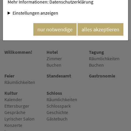
Mehr Informationen:
Datenschutzerklärung
Einstellungen anzeigen
Schloss Ettersburg in den sozialen Netzwerken
nur notwendige
alles akzeptieren
Willkommen!
Hotel
Tagung
Zimmer
Räumlichkeiten
Buchen
Buchen
Feier
Standesamt
Gastronomie
Räumlichkeiten
Kultur
Schloss
Kalender
Räumlichkeiten
Ettersburger
Schlosspark
Gespräche
Geschichte
Lyrischer Salon
Gästebuch
Konzerte