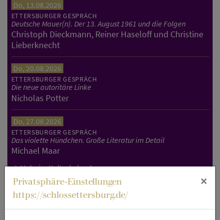
Do, 13.08.2026
ETTERSBURGER GESPRÄCH
Deutsche Mauer(n). Der 13. August 1961 und die Folgen
Christoph Dieckmann, Reiner Haseloff und Christine
Lieberknecht
Do, 20.08.2026
ETTERSBURGER GESPRÄCH
Die neue autoritäre Linke
Nicholas Potter
Do, 27.08.2026
ETTERSBURGER GESPRÄCH
Das violette Hündchen. Große Literatur im Detail
Michael Maar
Mehr im Kulturkalender
×
Privatsphäre-Einstellungen
https://schlossettersburg.de/
Diese Seite teilen