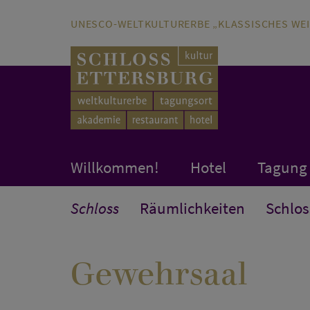
Direkt zum Hauptinhalt springen
Direkt zur Hauptnavigation springen
UNESCO-WELTKULTURERBE „KLASSISCHES WE
Willkommen!
Hotel
Tagung
Schloss
Räumlichkeiten
Schlos
Gewehrsaal