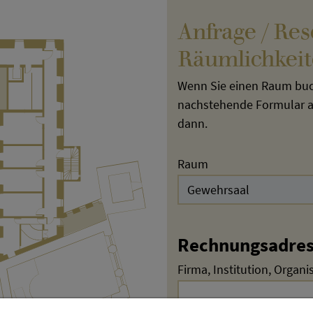
Anfrage / Re
Räumlichkei
Wenn Sie einen Raum buch
nachstehende Formular au
dann.
Raum
Rechnungsadre
Firma, Institution, Organi