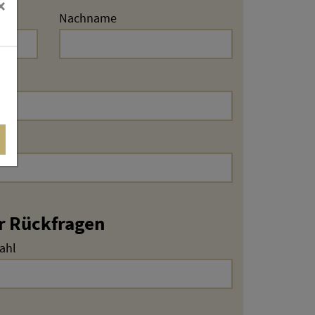
×
Nachname
rt
r Rückfragen
ahl