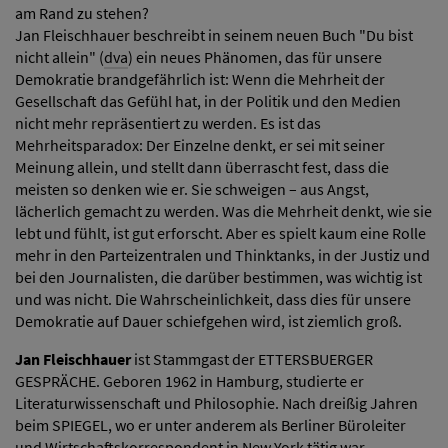
am Rand zu stehen?
Jan Fleischhauer beschreibt in seinem neuen Buch "Du bist
nicht allein" (
dva
) ein neues Phänomen, das für unsere
Demokratie brandgefährlich ist: Wenn die Mehrheit der
Gesellschaft das Gefühl hat, in der Politik und den Medien
nicht mehr repräsentiert zu werden. Es ist das
Mehrheitsparadox: Der Einzelne denkt, er sei mit seiner
Meinung allein, und stellt dann überrascht fest, dass die
meisten so denken wie er. Sie schweigen – aus Angst,
lächerlich gemacht zu werden. Was die Mehrheit denkt, wie sie
lebt und fühlt, ist gut erforscht. Aber es spielt kaum eine Rolle
mehr in den Parteizentralen und Thinktanks, in der Justiz und
bei den Journalisten, die darüber bestimmen, was wichtig ist
und was nicht. Die Wahrscheinlichkeit, dass dies für unsere
Demokratie auf Dauer schiefgehen wird, ist ziemlich groß.
Jan Fleischhauer
ist Stammgast der ETTERSBUERGER
GESPRÄCHE. Geboren 1962 in Hamburg, studierte er
Literaturwissenschaft und Philosophie. Nach dreißig Jahren
beim SPIEGEL, wo er unter anderem als Berliner Büroleiter
und Wirtschaftskorrespondent in New York tätig war,