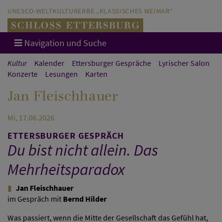
Direkt zum Hauptinhalt springen
Direkt zur Hauptnavigation springen
UNESCO-WELTKULTURERBE „KLASSISCHES WEIMAR“
Navigation und Suche
Kultur
Kalender
Ettersburger Gespräche
Lyrischer Salon
Konzerte
Lesungen
Karten
Jan Fleischhauer
Mi, 17.06.2026
ETTERSBURGER GESPRÄCH
Du bist nicht allein. Das
Mehrheitsparadox
Jan Fleischhauer
im Gespräch mit
Bernd Hilder
Was passiert, wenn die Mitte der Gesellschaft das Gefühl hat,