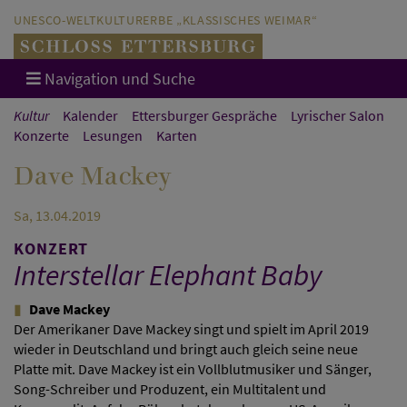
Direkt zum Hauptinhalt springen
Direkt zur Hauptnavigation springen
UNESCO-WELTKULTURERBE „KLASSISCHES WEIMAR“
Navigation und Suche
Kultur
Kalender
Ettersburger Gespräche
Lyrischer Salon
Konzerte
Lesungen
Karten
Dave Mackey
Sa, 13.04.2019
KONZERT
Interstellar Elephant Baby
Dave Mackey
Der Amerikaner Dave Mackey singt und spielt im April 2019
wieder in Deutschland und bringt auch gleich seine neue
Platte mit. Dave Mackey ist ein Vollblutmusiker und Sänger,
Song-Schreiber und Produzent, ein Multitalent und