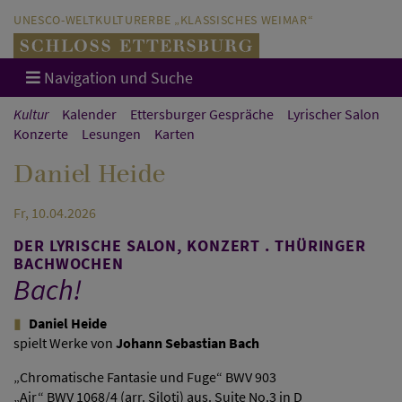
Direkt zum Hauptinhalt springen
Direkt zur Hauptnavigation springen
UNESCO-WELTKULTURERBE „KLASSISCHES WEIMAR“
Navigation und Suche
Kultur
Kalender
Ettersburger Gespräche
Lyrischer Salon
Konzerte
Lesungen
Karten
Daniel Heide
Fr, 10.04.2026
DER LYRISCHE SALON, KONZERT . THÜRINGER
BACHWOCHEN
Bach!
Daniel Heide
spielt Werke von
Johann Sebastian Bach
„Chromatische Fantasie und Fuge“ BWV 903
„Air“ BWV 1068/4 (arr. Siloti) aus. Suite No.3 in D