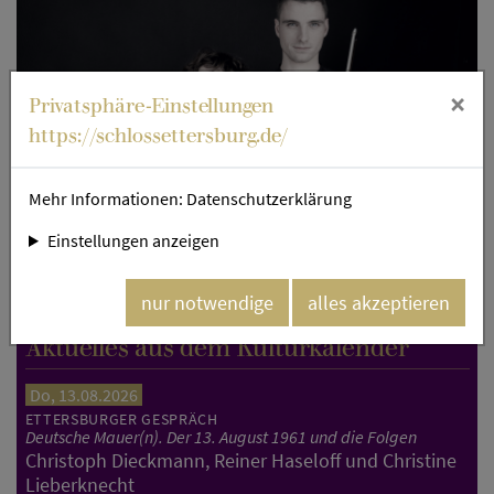
×
Privatsphäre-Einstellungen
https://schlossettersburg.de/
Mehr Informationen:
Datenschutzerklärung
Einstellungen anzeigen
+ 1 Bild
Charlotte Thiele & Friedrich Thiele. Bild: René Gaens.
nur notwendige
alles akzeptieren
Aktuelles aus dem Kulturkalender
Do, 13.08.2026
ETTERSBURGER GESPRÄCH
Deutsche Mauer(n). Der 13. August 1961 und die Folgen
Christoph Dieckmann, Reiner Haseloff und Christine
Lieberknecht