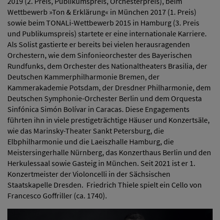
2019 (2. Preis, Publikumspreis, Orchesterpreis), beim
Wettbewerb »Ton & Erklärung« in München 2017 (1. Preis)
sowie beim TONALi-Wettbewerb 2015 in Hamburg (3. Preis
und Publikumspreis) startete er eine internationale Karriere.
Als Solist gastierte er bereits bei vielen herausragenden
Orchestern, wie dem Sinfonieorchester des Bayerischen
Rundfunks, dem Orchester des Nationaltheaters Brasilia, der
Deutschen Kammerphilharmonie Bremen, der
Kammerakademie Potsdam, der Dresdner Philharmonie, dem
Deutschen Symphonie-Orchester Berlin und dem Orquesta
Sinfónica Simón Bolívar in Caracas. Diese Engagements
führten ihn in viele prestigeträchtige Häuser und Konzertsäle,
wie das Marinsky-Theater Sankt Petersburg, die
Elbphilharmonie und die Laeiszhalle Hamburg, die
Meistersingerhalle Nürnberg, das Konzerthaus Berlin und den
Herkulessaal sowie Gasteig in München. Seit 2021 ist er 1.
Konzertmeister der Violoncelli in der Sächsischen
Staatskapelle Dresden. Friedrich Thiele spielt ein Cello von
Francesco Goffriller (ca. 1740).