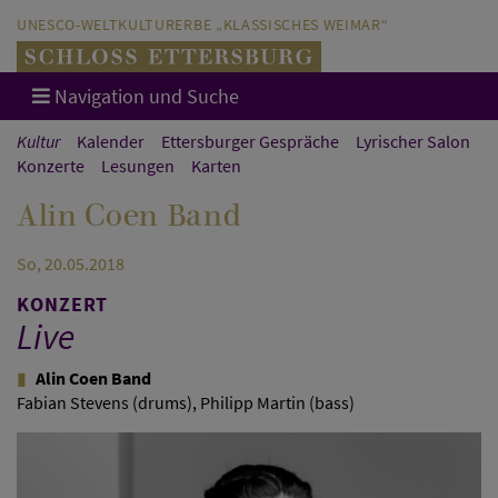
Direkt zum Hauptinhalt springen
Direkt zur Hauptnavigation springen
UNESCO-WELTKULTURERBE „KLASSISCHES WEIMAR“
Navigation und Suche
Kultur
Kalender
Ettersburger Gespräche
Lyrischer Salon
Konzerte
Lesungen
Karten
Alin Coen Band
So, 20.05.2018
KONZERT
Live
Alin Coen Band
Fabian Stevens (drums), Philipp Martin (bass)