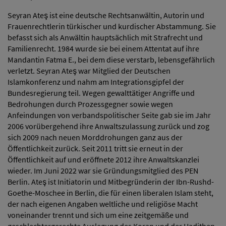
Seyran Ateş ist eine deutsche Rechtsanwältin, Autorin und
Frauenrechtlerin türkischer und kurdischer Abstammung. Sie
befasst sich als Anwältin hauptsächlich mit Strafrecht und
Familienrecht. 1984 wurde sie bei einem Attentat auf ihre
Mandantin Fatma E., bei dem diese verstarb, lebensgefährlich
verletzt. Seyran Ateş war Mitglied der Deutschen
Islamkonferenz und nahm am Integrationsgipfel der
Bundesregierung teil. Wegen gewalttätiger Angriffe und
Bedrohungen durch Prozessgegner sowie wegen
Anfeindungen von verbandspolitischer Seite gab sie im Jahr
2006 vorübergehend ihre Anwaltszulassung zurück und zog
sich 2009 nach neuen Morddrohungen ganz aus der
Öffentlichkeit zurück. Seit 2011 tritt sie erneut in der
Öffentlichkeit auf und eröffnete 2012 ihre Anwaltskanzlei
wieder. Im Juni 2022 war sie Gründungsmitglied des PEN
Berlin. Ateş ist Initiatorin und Mitbegründerin der Ibn-Rushd-
Goethe-Moschee in Berlin, die für einen liberalen Islam steht,
der nach eigenen Angaben weltliche und religiöse Macht
voneinander trennt und sich um eine zeitgemäße und
geschlechtergerechte Auslegung des Koran und der Hadithen