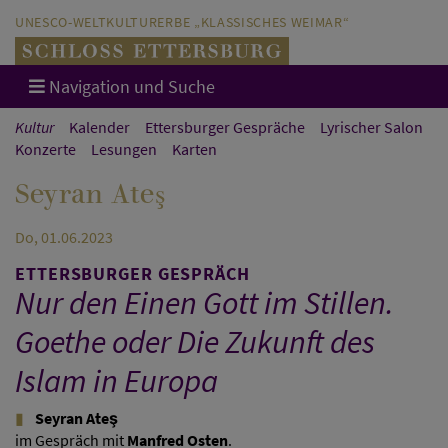
Direkt zum Hauptinhalt springen
Direkt zur Hauptnavigation springen
UNESCO-WELTKULTURERBE „KLASSISCHES WEIMAR“
Navigation und Suche
Kultur
Kalender
Ettersburger Gespräche
Lyrischer Salon
Konzerte
Lesungen
Karten
Seyran Ateş
Do, 01.06.2023
ETTERSBURGER GESPRÄCH
Nur den Einen Gott im Stillen.
Goethe oder Die Zukunft des
Islam in Europa
Seyran Ateş
im Gespräch mit
Manfred Osten
.