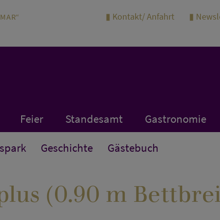
Kontakt/ Anfahrt
Newsl
IMAR“
Feier
Standesamt
Gastronomie
spark
Geschichte
Gästebuch
us (0.90 m Bettbrei