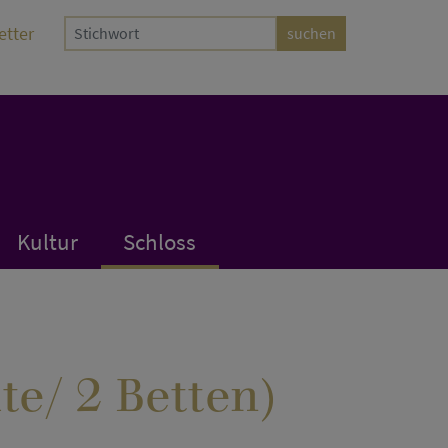
etter
Kultur
Schloss
te/ 2 Betten)