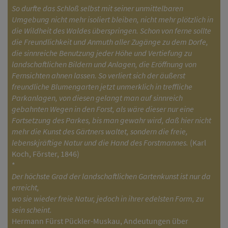
So durfte das Schloß selbst mit seiner unmittelbaren
Umgebung nicht mehr isoliert bleiben, nicht mehr plötzlich in
die Wildheit des Waldes überspringen. Schon von ferne sollte
die Freundlichkeit und Anmuth aller Zugänge zu dem Dorfe,
die sinnreiche Benutzung jeder Höhe und Vertiefung zu
landschaftlichen Bildern und Anlagen, die Eröffnung von
Fernsichten ahnen lassen. So verliert sich der äußerst
freundliche Blumengarten jetzt unmerklich in treffliche
Parkanlagen, von diesen gelangt man auf sinnreich
gebahnten Wegen in den Forst, als wäre dieser nur eine
Fortsetzung des Parkes, bis man gewahr wird, daß hier nicht
mehr die Kunst des Gärtners waltet, sondern die freie,
lebenskjräftige Natur und die Hand des Forstmannes.
(Karl
Koch, Förster, 1846)
*
Der höchste Grad der landschaftlichen Gartenkunst ist nur da
erreicht,
wo sie wieder freie Natur, jedoch in ihrer edelsten Form, zu
sein scheint.
Hermann Fürst Pückler-Muskau, Andeutungen über