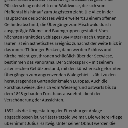
Pücklerschlag entsteht: eine Waldwiese, die sich vom
Pfaffental bis hinauf zum Jagdstern zieht. Die Allee in der
Hauptachse des Schlosses wird erweitert zu einem offenen
Geländeabschnitt, die Übergänge zum Mischwald durch
ausgeprägte Bäume und Baumgruppen gestaltet. Vom
höchsten Punkt des Schlages (384 Meter) nach unten zu
laufen ist ein ästhetisches Ereignis: zunächst der weite Blick in
das innere Thüringer Becken, dann werden Schloss und
Kirche mächtiger, thronen schließlich über der Seewiese,
bestimmen das Panorama. Der Schlosspark – mit seinem
artenreichen Gehölzbestand, mit den künstlerisch geformten
Übergängen zum angrenzenden Waldgebiet – zählt zu den
herausragenden Gartendenkmalen Europas. Auch die
Forsthauswiese, die sich vom Wiesengrund ostwärts bis zu
dem 1848 gebauten Forsthaus ausdehnt, dient der
Verschönerung der Aussichten.
1852, als die Umgestaltung der Ettersburger Anlage
abgeschlossen ist, verlässt Petzold Weimar. Die weitere Pflege
übernimmt Julius Hartwig. Unter seiner Obhut werden die