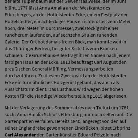
der alte Tulpenbaum auf der Gewehrsaalwiese, der im Juni
blüht. 1777 lässt Anna Amalia an der Westkante des
Ettersberges, an der Hottelstedter Ecke, einem Festplatz der
Hottelstedter, ein achteckiges Haus errichten: fast zehn Meter
hoch, drei Meter im Durchmesser, zweistöckig mit einer
rundherum laufenden, auf sechzehn Säulen ruhenden
Galerie. Der Ort bot damals freien Blick, man konnte weit in
das Thüringer Becken, bei guter Sicht bis zum Brocken
schauen. Die Grünehaus-Allee trägt ihren Namen nach jenem
farbigen Haus an der Ecke. 1813 beauftragt Carl August den
preußischen General Müffling, Vermessungsarbeiten
durchzuführen. Zu diesem Zweck wird an der Hottelstedter
Ecke ein turmähnliches Holzgerüst gebaut, das auch als
Aussichtsturm dient. Das Lusthaus wird wegen der hohen
Kosten für die ständige Wiederherstellung 1815 abgerissen.
Mit der Verlagerung des Sommersitzes nach Tiefurt um 1781
sucht Anna Amalia Schloss Ettersburg nur noch selten auf. Die
Gartenpartien verfallen. Bereits 1840, angeregt von den auf
seiner Englandreise gewonnenen Eindrücken, bittet Erbprinz
Carl Alexander
den Gartenkünstler Eduard Petzold nach