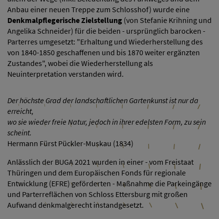
Anbau einer neuen Treppe zum Schlosshof) wurde eine
Denkmalpflegerische Zielstellung
(von Stefanie Krihning und
Angelika Schneider) für die beiden - ursprünglich barocken -
Parterres umgesetzt: "Erhaltung und Wiederherstellung des
von 1840-1850 geschaffenen und bis 1870 weiter ergänzten
Zustandes", wobei die Wiederherstellung als
Neuinterpretation verstanden wird.
Der höchste Grad der landschaftlichen Gartenkunst ist nur da
erreicht,
wo sie wieder freie Natur, jedoch in ihrer edelsten Form, zu sein
scheint.
Hermann Fürst Pückler-Muskau (1834)
Anlässlich der BUGA 2021 wurden in einer - vom Freistaat
Thüringen und dem Europäischen Fonds für regionale
Entwicklung (EFRE) geförderten - Maßnahme die Parkeingänge
und Parterreflächen von Schloss Ettersburg mit großen
Aufwand denkmalgerecht instandgesetzt.