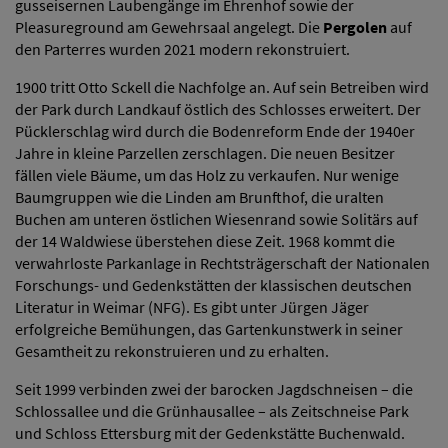
gusseisernen Laubengänge im Ehrenhof sowie der
Pleasureground am Gewehrsaal angelegt. Die
Pergolen
auf
den Parterres wurden 2021 modern rekonstruiert.
1900 tritt Otto Sckell die Nachfolge an. Auf sein Betreiben wird
der Park durch Landkauf östlich des Schlosses erweitert. Der
Pücklerschlag wird durch die Bodenreform Ende der 1940er
Jahre in kleine Parzellen zerschlagen. Die neuen Besitzer
fällen viele Bäume, um das Holz zu verkaufen. Nur wenige
Baumgruppen wie die Linden am Brunfthof, die uralten
Buchen am unteren östlichen Wiesenrand sowie Solitärs auf
der 14 Waldwiese überstehen diese Zeit. 1968 kommt die
verwahrloste Parkanlage in Rechtsträgerschaft der Nationalen
Forschungs- und Gedenkstätten der klassischen deutschen
Literatur in Weimar (NFG). Es gibt unter Jürgen Jäger
erfolgreiche Bemühungen, das Gartenkunstwerk in seiner
Gesamtheit zu rekonstruieren und zu erhalten.
Seit 1999 verbinden zwei der barocken Jagdschneisen – die
Schlossallee und die Grünhausallee – als Zeitschneise Park
und Schloss Ettersburg mit der Gedenkstätte Buchenwald.