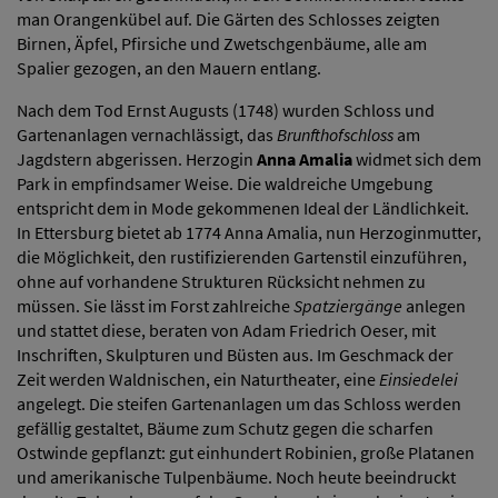
man Orangenkübel auf. Die Gärten des Schlosses zeigten
Birnen, Äpfel, Pfirsiche und Zwetschgenbäume, alle am
Spalier gezogen, an den Mauern entlang.
Nach dem Tod Ernst Augusts (1748) wurden Schloss und
Gartenanlagen vernachlässigt, das
Brunfthofschloss
am
Jagdstern abgerissen. Herzogin
Anna Amalia
widmet sich dem
Park in empfindsamer Weise. Die waldreiche Umgebung
entspricht dem in Mode gekommenen Ideal der Ländlichkeit.
In Ettersburg bietet ab 1774 Anna Amalia, nun Herzoginmutter,
die Möglichkeit, den rustifizierenden Gartenstil einzuführen,
ohne auf vorhandene Strukturen Rücksicht nehmen zu
müssen. Sie lässt im Forst zahlreiche
Spatziergänge
anlegen
und stattet diese, beraten von Adam Friedrich Oeser, mit
Inschriften, Skulpturen und Büsten aus. Im Geschmack der
Zeit werden Waldnischen, ein Naturtheater, eine
Einsiedelei
angelegt. Die steifen Gartenanlagen um das Schloss werden
gefällig gestaltet, Bäume zum Schutz gegen die scharfen
Ostwinde gepflanzt: gut einhundert Robinien, große Platanen
und amerikanische Tulpenbäume. Noch heute beeindruckt