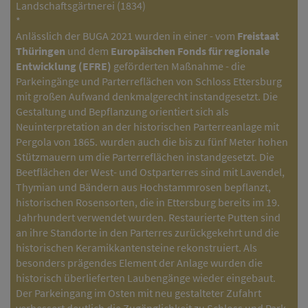
Landschaftsgärtnerei (1834)
*
Anlässlich der BUGA 2021 wurden in einer - vom
Freistaat
Thüringen
und dem
Europäischen Fonds für regionale
Entwicklung (EFRE)
geförderten Maßnahme - die
Parkeingänge und Parterreflächen von Schloss Ettersburg
mit großen Aufwand denkmalgerecht instandgesetzt. Die
Gestaltung und Bepflanzung orientiert sich als
Neuinterpretation an der historischen Parterreanlage mit
Pergola von 1865. wurden auch die bis zu fünf Meter hohen
Stützmauern um die Parterreflächen instandgesetzt. Die
Beetflächen der West- und Ostparterres sind mit Lavendel,
Thymian und Bändern aus Hochstammrosen bepflanzt,
historischen Rosensorten, die in Ettersburg bereits im 19.
Jahrhundert verwendet wurden. Restaurierte Putten sind
an ihre Standorte in den Parterres zurückgekehrt und die
historischen Keramikkantensteine rekonstruiert. Als
besonders prägendes Element der Anlage wurden die
historisch überlieferten Laubengänge wieder eingebaut.
Der Parkeingang im Osten mit neu gestalteter Zufahrt
verbessert deutlich die Zugänglichkeit zu Schloss und Park.