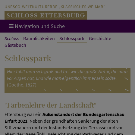
Direkt zum Hauptinhalt springen
Direkt zur Hauptnavigation springen
UNESCO-WELTKULTURERBE „KLASSISCHES WEIMAR“
Navigation und Suche
Schloss
Räumlichkeiten
Schlosspark
Geschichte
Gästebuch
Schlosspark
Hier fühlt man sich groß und frei wie die große Natur, die man
vor Augen hat, und wie man eigentlich immer sein sollte.
(Goethe, 1827)
"Farbenlehre der Landschaft"
Ettersburg war ein
Außenstandort der Bundesgartenschau
Erfurt 2021
. Neben der grundhaften Sanierung der alten
Stützmauern und der Instandsetzung der Terrasse und vor
allem der Wege (inkl. Beleuchtung des Parkweges und dem