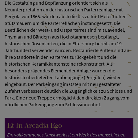
Die Gestaltung und Bepflanzung orientiert sich als
Neuinterpretation an der historischen Parterreanlage mit
Pergola von 1865. wurden auch die bis zu fünf Meter hohen
Stützmauern um die Parterreflächen instandgesetzt. Die
Beetflächen der West- und Ostparterres sind mit Lavendel,
Thymian und Bändern aus Hochstammrosen bepflanzt,
historischen Rosensorten, die in Ettersburg bereits im 19.
Jahrhundert verwendet wurden. Restaurierte Putten sind an
ihre Standorte in den Parterres zurückgekehrt und die
historischen Keramikkantensteine rekonstruiert. Als
besonders prägendes Element der Anlage wurden die
historisch überlieferten Laubengänge (Pergolen) wieder
eingebaut. Der Parkeingang im Osten mit neu gestalteter
Zufahrt verbessert deutlich die Zugänglichkeit zu Schloss und
Park. Eine neue Treppe ermöglicht den direkten Zugang vom
nördlichen Parkeingang zum Schlossinnenhof.
Et In Arcadia Ego
Ein vollkommenes Kunstwerk ist ein Werk des menschlichen